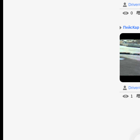
Driver
0
ПейсКар Т
Driver
1