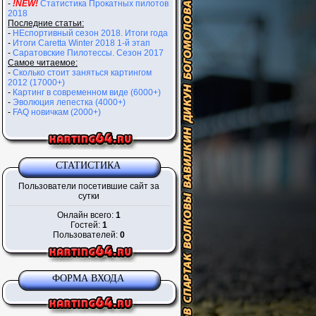
-
!NEW!
Статистика Прокатных пилотов
2018
Последние статьи:
-
НЕспортивный сезон 2018. Итоги года
-
Итоги Caretta Winter 2018 1-й этап
-
Саратовские Пилотессы. Сезон 2017
Самое читаемое:
-
Сколько стоит заняться картингом
2012 (17000+)
-
Картинг в современном виде (6000+)
-
Эволюция лепестка (4000+)
-
FAQ новичкам (2000+)
СТАТИСТИКА
Пользователи посетившие сайт за
сутки
Онлайн всего:
1
Гостей:
1
Пользователей:
0
ФОРМА ВХОДА