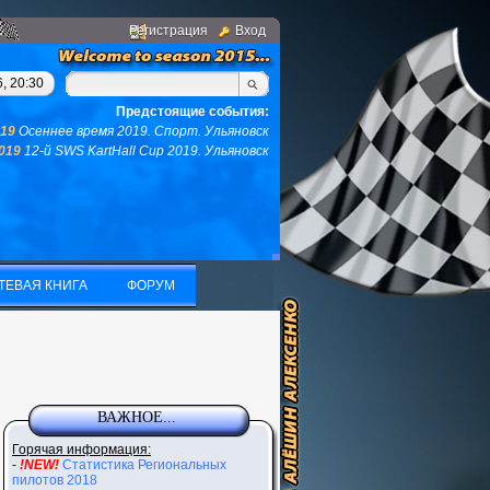
Регистрация
Вход
м, у вас не останется ни того ни другого...(с)интернет. Фраза 
, 20:30
Предстоящие события:
019
Осеннее время 2019. Спорт. Ульяновск
2019
12-й SWS KartHall Cup 2019. Ульяновск
ТЕВАЯ КНИГА
ФОРУМ
ТЕВАЯ КНИГА
ФОРУМ
ВАЖНОЕ...
Горячая информация:
-
!NEW!
Статистика Региональных
пилотов 2018