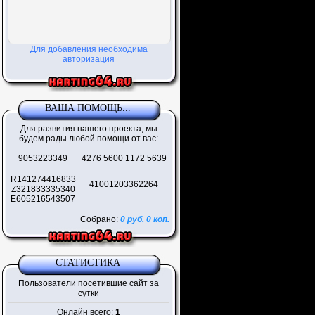
Для добавления необходима
авторизация
ВАША ПОМОЩЬ...
Для развития нашего проекта, мы
будем рады любой помощи от вас:
9053223349
4276 5600 1172 5639
R141274416833
41001203362264
Z321833335340
E605216543507
Собрано:
0 руб. 0 коп.
СТАТИСТИКА
Пользователи посетившие сайт за
сутки
Онлайн всего:
1