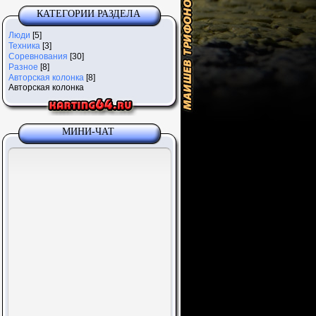
КАТЕГОРИИ РАЗДЕЛА
Люди
[5]
Техника
[3]
Соревнования
[30]
Разное
[8]
Авторская колонка
[8]
Авторская колонка
МИНИ-ЧАТ