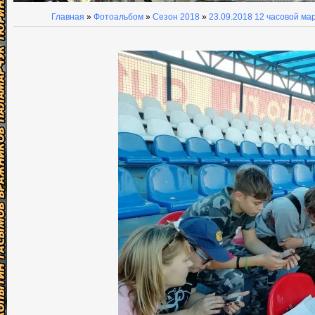
Главная
»
Фотоальбом
»
Сезон 2018
»
23.09.2018 12 часовой м