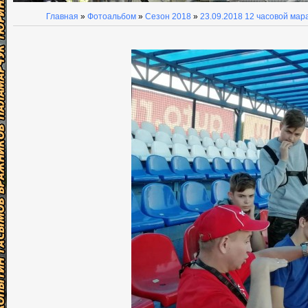
Главная
»
Фотоальбом
»
Сезон 2018
»
23.09.2018 12 часовой ма