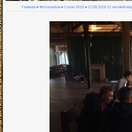
Главная
»
Фотоальбом
»
Сезон 2018
»
23.09.2018 12 часовой м