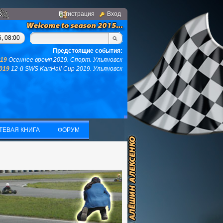
Регистрация
Вход
вас не останется ни того ни другого...(с)интернет. Фраза дня: 
, 08:00
Предстоящие события:
019
Осеннее время 2019. Спорт. Ульяновск
2019
12-й SWS KartHall Cup 2019. Ульяновск
ТЕВАЯ КНИГА
ФОРУМ
ТЕВАЯ КНИГА
ФОРУМ