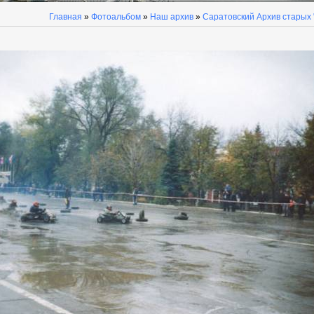
Главная
»
Фотоальбом
»
Наш архив
»
Саратовский Архив старых