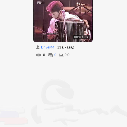
00:07:37
Driver44
13 г. назад
0
0
0.0