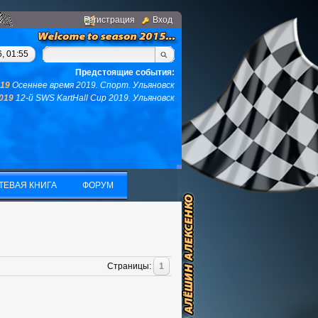
Регистрация
Вход
м, у вас не останется ни того ни другого...(с)интернет. Фраза 
, 01:55
Предстоящие события:
019
Осеннее время 2019. Спорт. Ульяновск
2019
12-й SWS KartHall Cup 2019. Ульяновск
ТЕВАЯ КНИГА
ФОРУМ
ТЕВАЯ КНИГА
ФОРУМ
Страницы
:
1