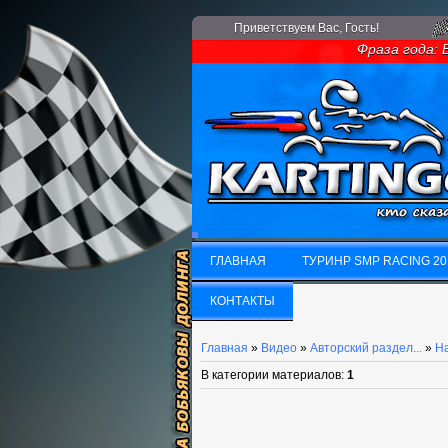
Приветствуем Вас
, Гость!
Фраза года: Ес
ГЛАВНАЯ
ТУРИНР SMP RACING 20
ГЛАВНАЯ
КОНТАКТЫ
ТУРИНР SMP RACING 20
КОНТАКТЫ
Главная
»
Видео
»
Авторский раздел...
»
На
В категории материалов
:
1