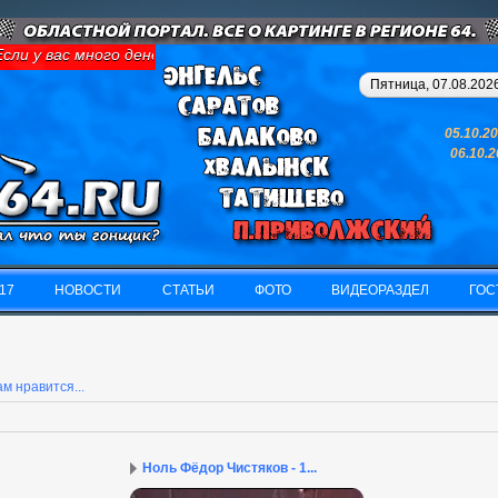
ли у вас много денег и свободного времени - займитесь картинго
Пятница, 07.08.2026
05.10.2
06.10.
17
НОВОСТИ
СТАТЬИ
ФОТО
ВИДЕОРАЗДЕЛ
ГОС
17
НОВОСТИ
СТАТЬИ
ФОТО
ВИДЕОРАЗДЕЛ
ГОС
м нравится...
Ноль Фёдор Чистяков - 1...