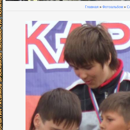
Главная
»
Фотоальбом
»
С