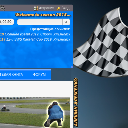
Регистрация
Вход
 у вас не останется ни того ни другого...(с)интернет. Фраза дн
, 02:50
Предстоящие события:
019
Осеннее время 2019. Спорт. Ульяновск
2019
12-й SWS KartHall Cup 2019. Ульяновск
ТЕВАЯ КНИГА
ФОРУМ
ТЕВАЯ КНИГА
ФОРУМ