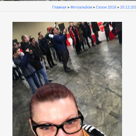
Главная
»
Фотоальбом
»
Сезон 2018
»
20.12.20