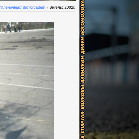
 "пленочных" фотографий
» Энгельс 2002г.