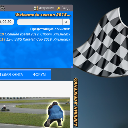
Регистрация
Вход
 у вас не останется ни того ни другого...(с)интернет. Фраза дн
, 02:20
Предстоящие события:
019
Осеннее время 2019. Спорт. Ульяновск
2019
12-й SWS KartHall Cup 2019. Ульяновск
ТЕВАЯ КНИГА
ФОРУМ
ТЕВАЯ КНИГА
ФОРУМ