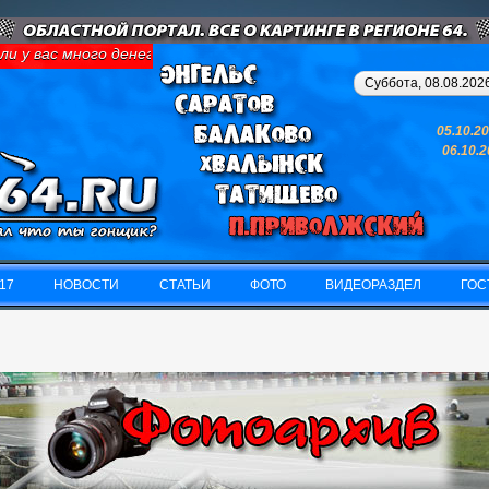
 у вас много денег и свободного времени - займитесь картингом,
Суббота, 08.08.2026
05.10.2
06.10.
17
НОВОСТИ
СТАТЬИ
ФОТО
ВИДЕОРАЗДЕЛ
ГОС
17
НОВОСТИ
СТАТЬИ
ФОТО
ВИДЕОРАЗДЕЛ
ГОС