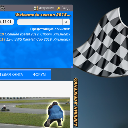
Регистрация
Вход
 у вас не останется ни того ни другого...(с)интернет. Фраза д
, 17:01
Предстоящие события:
019
Осеннее время 2019. Спорт. Ульяновск
2019
12-й SWS KartHall Cup 2019. Ульяновск
ТЕВАЯ КНИГА
ФОРУМ
ТЕВАЯ КНИГА
ФОРУМ