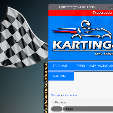
Приветствуем Вас
, Гость!
Фраза года: 
ГЛАВНАЯ
ТУРИНР SMP RACING 20
ГЛАВНАЯ
КОНТАКТЫ
ТУРИНР SMP RACING 20
КОНТАКТЫ
Форум
»
Обо всем
Обо всем
Форум