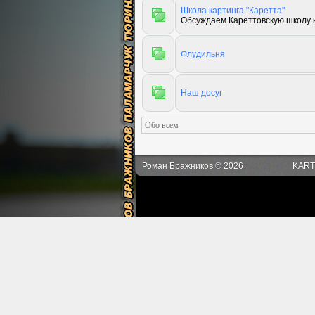
Школа картинга "Каретта"
Обсуждаем Кареттовскую школу 
Флудильня
Наш досуг
Роман Бражников © 2026
KART