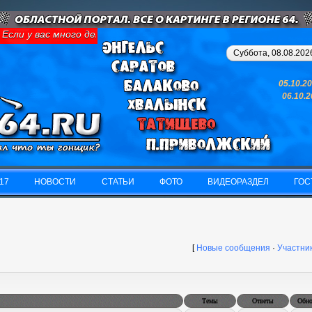
Если у вас много денег и свободного времени - займитесь картин
Суббота, 08.08.2026
05.10.2
06.10.
17
НОВОСТИ
СТАТЬИ
ФОТО
ВИДЕОРАЗДЕЛ
ГОС
17
НОВОСТИ
СТАТЬИ
ФОТО
ВИДЕОРАЗДЕЛ
ГОС
[
Новые сообщения
·
Участни
Темы
Ответы
Обно