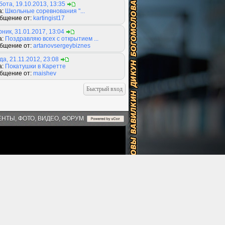
ота, 19.10.2013, 13:35
а:
Школьные соревнования "...
бщение от:
kartingist17
ник, 31.01.2017, 13:04
а:
Поздравляю всех с открытием ...
бщение от:
artanovsergeybiznes
а, 21.11.2012, 23:08
а:
Покатушки в Каретте
бщение от:
maishev
ЕНТЫ, ФОТО, ВИДЕО, ФОРУМ