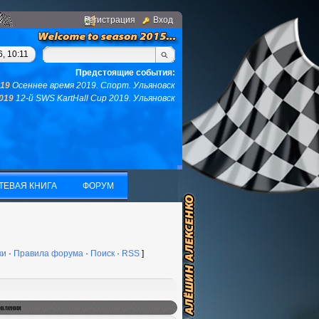
Регистрация
Вход
гом, у вас не останется ни того ни другого...(с)интернет. Фраз
, 10:11
Предстоящие события:
019
Осеннее время 2019. Спорт. Ульяновск
2019
12-й SWS KartHall Cup 2019. Ульяновск
ТЕВАЯ КНИГА
ФОРУМ
ТЕВАЯ КНИГА
ФОРУМ
ки
·
Правила форума
·
Поиск
·
RSS
]
вления