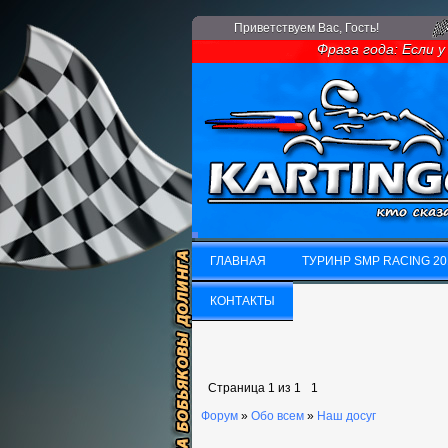
Приветствуем Вас
, Гость!
Фраза года: Если у 
ГЛАВНАЯ
ТУРИНР SMP RACING 20
ГЛАВНАЯ
КОНТАКТЫ
ТУРИНР SMP RACING 20
КОНТАКТЫ
Страница
1
из
1
1
Форум
»
Обо всем
»
Наш досуг