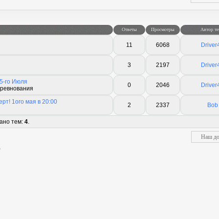
Ответы
Просмотры
Автор т
11
6068
Driver
3
2197
Driver
5-го Июля
0
2046
Driver
оревнования
рт! 1ого мая в 20:00
2
2337
Bob
зано тем:
4
.
)