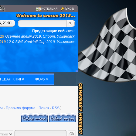
Регистрация
Вход
вас не останется ни того ни другого...(с)интернет. Фраза дня: 
, 21:01
Предстоящие события:
019
Осеннее время 2019. Спорт. Ульяновск
2019
12-й SWS KartHall Cup 2019. Ульяновск
ТЕВАЯ КНИГА
ФОРУМ
ТЕВАЯ КНИГА
ФОРУМ
ки
·
Правила форума
·
Поиск
·
RSS
]