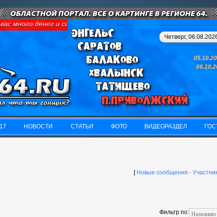
вас много денег и свободного времени - займитесь картингом, у 
Четверг, 06.08.2026
05.10.2
06.10.
17
НОВОСТИ
СТАТЬИ
ФОТО
ВИДЕОРАЗДЕЛ
ГОС
17
НОВОСТИ
СТАТЬИ
ФОТО
ВИДЕОРАЗДЕЛ
ГОС
[
Новые сообщения
·
Участни
Фильтр по: