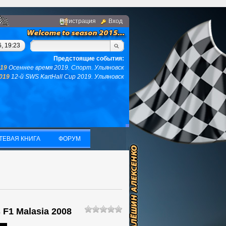
Регистрация
Вход
ингом, у вас не останется ни того ни другого...(с)интернет. Фр
, 19:23
Предстоящие события:
019
Осеннее время 2019. Спорт. Ульяновск
2019
12-й SWS KartHall Cup 2019. Ульяновск
ТЕВАЯ КНИГА
ФОРУМ
ТЕВАЯ КНИГА
ФОРУМ
F1 Malasia 2008