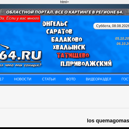
html>
 Если у вас много денег и свободного времени - займитесь карт
Суббота, 08.08.2026
05.10.2
06.10.
17
НОВОСТИ
СТАТЬИ
ФОТО
ВИДЕОРАЗДЕЛ
ГОС
17
НОВОСТИ
СТАТЬИ
ФОТО
ВИДЕОРАЗДЕЛ
ГОС
los quemagomas 