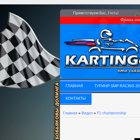
Приветствуем Вас
, Гость!
Фраза года:
ГЛАВНАЯ
ТУРИНР SMP RACING 20
ГЛАВНАЯ
КОНТАКТЫ
ТУРИНР SMP RACING 20
КОНТАКТЫ
Главная
»
Видео
»
F1 championship