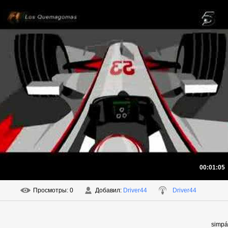
00:01:05
Просмотры
: 0
Добавил
:
Driver44
Driver44
simpá