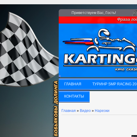
Приветствуем Вас
, Гость!
Фраза года:
ГЛАВНАЯ
ТУРИНР SMP RACING 20
ГЛАВНАЯ
КОНТАКТЫ
ТУРИНР SMP RACING 20
КОНТАКТЫ
Главная
»
Видео
»
Нарезки