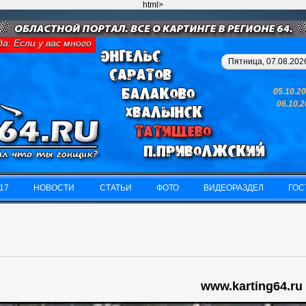
html>
 Если у вас много денег и свободного времени - займитесь карти
Пятница, 07.08.2026
05.10.2
06.10.
17
НОВОСТИ
СТАТЬИ
ФОТО
ВИДЕОРАЗДЕЛ
ГОС
17
НОВОСТИ
СТАТЬИ
ФОТО
ВИДЕОРАЗДЕЛ
ГОС
www.karting64.ru