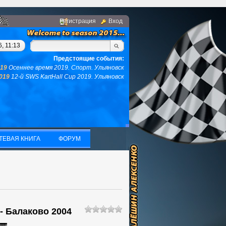
Регистрация
Вход
нгом, у вас не останется ни того ни другого...(с)интернет. Фра
, 11:13
Предстоящие события:
019
Осеннее время 2019. Спорт. Ульяновск
2019
12-й SWS KartHall Cup 2019. Ульяновск
ТЕВАЯ КНИГА
ФОРУМ
ТЕВАЯ КНИГА
ФОРУМ
 - Балаково 2004