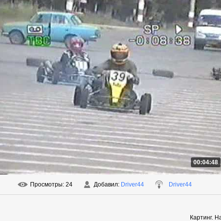
00:04:48
Просмотры
: 24
Добавил
:
Driver44
Driver44
Картинг. Н