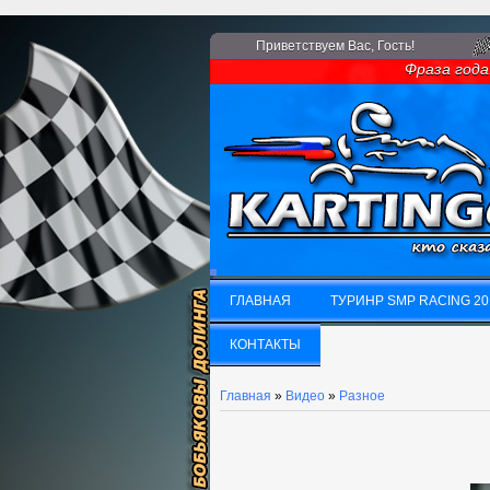
Приветствуем Вас
, Гость!
Фраза года: 
ГЛАВНАЯ
ТУРИНР SMP RACING 20
ГЛАВНАЯ
КОНТАКТЫ
ТУРИНР SMP RACING 20
КОНТАКТЫ
Главная
»
Видео
»
Разное