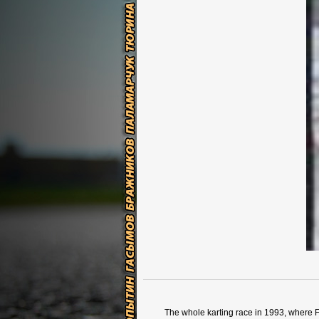
The whole karting race in 1993, where F1