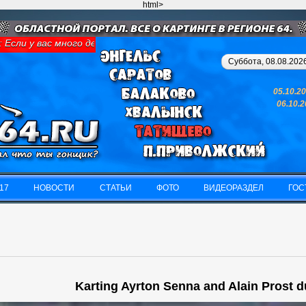
html>
Если у вас много денег и свободного времени - займитесь картин
Суббота, 08.08.2026
05.10.2
06.10.
17
НОВОСТИ
СТАТЬИ
ФОТО
ВИДЕОРАЗДЕЛ
ГОС
17
НОВОСТИ
СТАТЬИ
ФОТО
ВИДЕОРАЗДЕЛ
ГОС
Karting Ayrton Senna and Alain Prost du