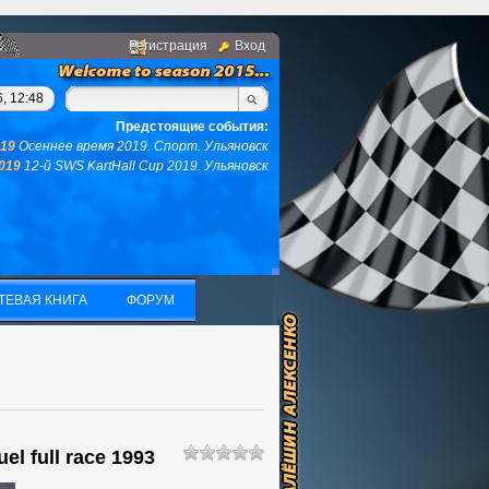
Регистрация
Вход
гом, у вас не останется ни того ни другого...(с)интернет. Фраз
, 12:48
Предстоящие события:
019
Осеннее время 2019. Спорт. Ульяновск
2019
12-й SWS KartHall Cup 2019. Ульяновск
ТЕВАЯ КНИГА
ФОРУМ
ТЕВАЯ КНИГА
ФОРУМ
el full race 1993