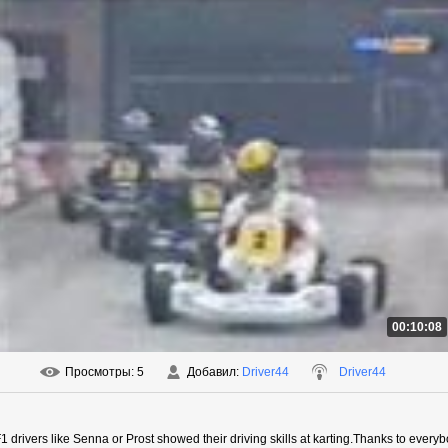
00:10:08
Просмотры
: 5
Добавил
:
Driver44
Driver44
 drivers like Senna or Prost showed their driving skills at karting.Thanks to every