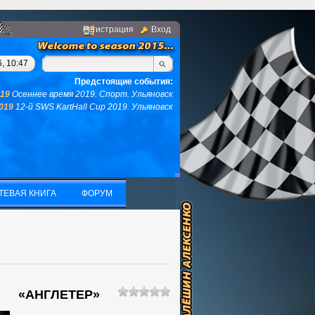
Регистрация
Вход
нгом, у вас не останется ни того ни другого...(с)интернет. Фра
, 10:47
Предстоящие события:
019
Осеннее время 2019. Спорт. Ульяновск
2019
12-й SWS KartHall Cup 2019. Ульяновск
ТЕВАЯ КНИГА
ФОРУМ
ТЕВАЯ КНИГА
ФОРУМ
«АНГЛЕТЕР»