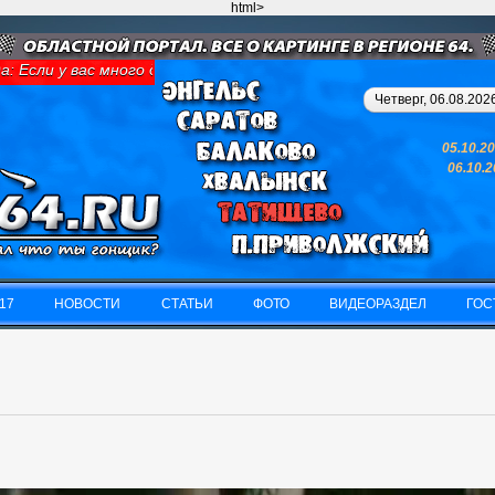
html>
 Если у вас много денег и свободного времени - займитесь карти
Четверг, 06.08.2026
05.10.2
06.10.
17
НОВОСТИ
СТАТЬИ
ФОТО
ВИДЕОРАЗДЕЛ
ГОС
17
НОВОСТИ
СТАТЬИ
ФОТО
ВИДЕОРАЗДЕЛ
ГОС