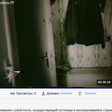
00:30:19
Просмотры
: 0
Добавил
:
Driver44
Driver44
нчившем с собой поэте, несуществующей гостинице и несохранившейся стран