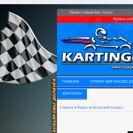
Приветствуем Вас
, Гость!
Фраза года:
ГЛАВНАЯ
ТУРИНР SMP RACING 20
ГЛАВНАЯ
КОНТАКТЫ
ТУРИНР SMP RACING 20
КОНТАКТЫ
Главная
»
Видео
»
Авторский раздел...