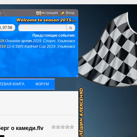
Регистрация
Вход
нгом, у вас не останется ни того ни другого...(с)интернет. Фра
, 07:58
Предстоящие события:
019
Осеннее время 2019. Спорт. Ульяновск
2019
12-й SWS KartHall Cup 2019. Ульяновск
ТЕВАЯ КНИГА
ФОРУМ
ТЕВАЯ КНИГА
ФОРУМ
ерг о камеди.flv