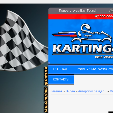
Приветствуем Вас
, Гость!
Фраза года:
ГЛАВНАЯ
ТУРИНР SMP RACING 20
ГЛАВНАЯ
КОНТАКТЫ
ТУРИНР SMP RACING 20
КОНТАКТЫ
Главная
»
Видео
»
Авторский раздел...
»
Мы