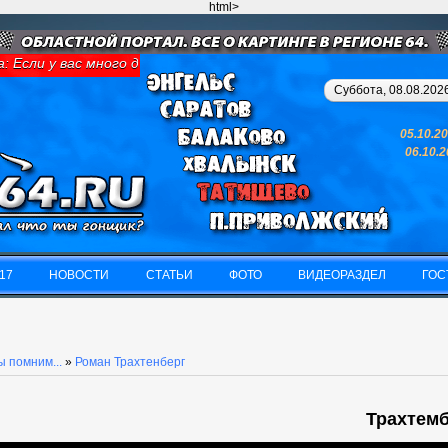
html>
 Если у вас много денег и свободного времени - займитесь карти
Суббота, 08.08.2026
05.10.2
06.10.
17
НОВОСТИ
СТАТЬИ
ФОТО
ВИДЕОРАЗДЕЛ
ГОС
17
НОВОСТИ
СТАТЬИ
ФОТО
ВИДЕОРАЗДЕЛ
ГОС
 помним...
»
Роман Трахтенберг
Трахтемб