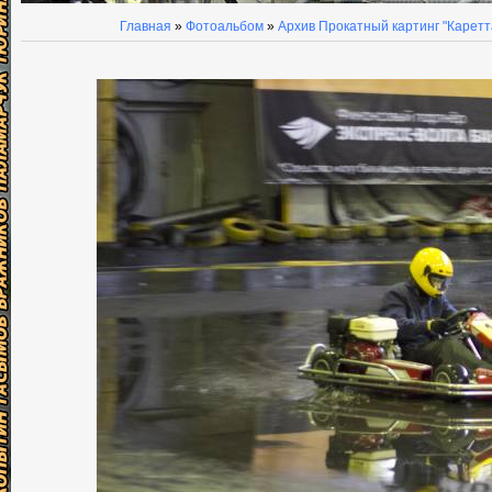
Главная
»
Фотоальбом
»
Архив Прокатный картинг "Каретт