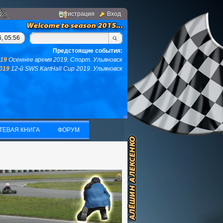
Регистрация
Вход
, у вас не останется ни того ни другого...(с)интернет. Фраза д
, 05:56
Предстоящие события:
019
Осеннее время 2019. Спорт. Ульяновск
2019
12-й SWS KartHall Cup 2019. Ульяновск
ТЕВАЯ КНИГА
ФОРУМ
ТЕВАЯ КНИГА
ФОРУМ