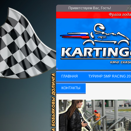
Приветствуем Вас
, Гость!
Фраза года: Ес
ГЛАВНАЯ
ТУРИНР SMP RACING 20
ГЛАВНАЯ
КОНТАКТЫ
ТУРИНР SMP RACING 20
КОНТАКТЫ