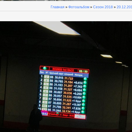
Главная
»
Фотоальбом
»
Сезон 2018
»
20.12.20