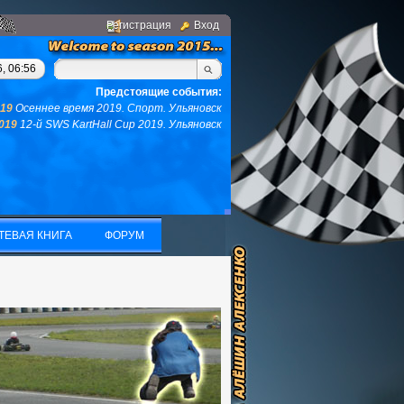
Регистрация
Вход
м, у вас не останется ни того ни другого...(с)интернет. Фраза 
, 06:56
Предстоящие события:
019
Осеннее время 2019. Спорт. Ульяновск
2019
12-й SWS KartHall Cup 2019. Ульяновск
ТЕВАЯ КНИГА
ФОРУМ
ТЕВАЯ КНИГА
ФОРУМ