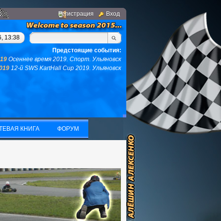
Регистрация
Вход
гом, у вас не останется ни того ни другого...(с)интернет. Фраз
, 13:38
Предстоящие события:
019
Осеннее время 2019. Спорт. Ульяновск
2019
12-й SWS KartHall Cup 2019. Ульяновск
ТЕВАЯ КНИГА
ФОРУМ
ТЕВАЯ КНИГА
ФОРУМ