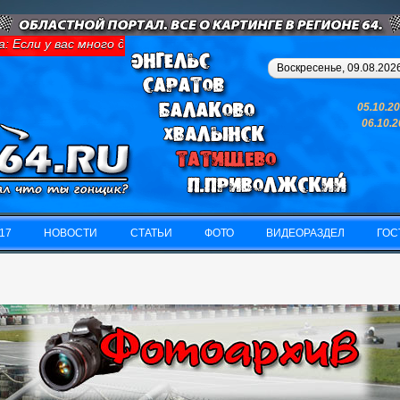
сли у вас много денег и свободного времени - займитесь картин
Воскресенье, 09.08.2026
05.10.2
06.10.
17
НОВОСТИ
СТАТЬИ
ФОТО
ВИДЕОРАЗДЕЛ
ГОС
17
НОВОСТИ
СТАТЬИ
ФОТО
ВИДЕОРАЗДЕЛ
ГОС