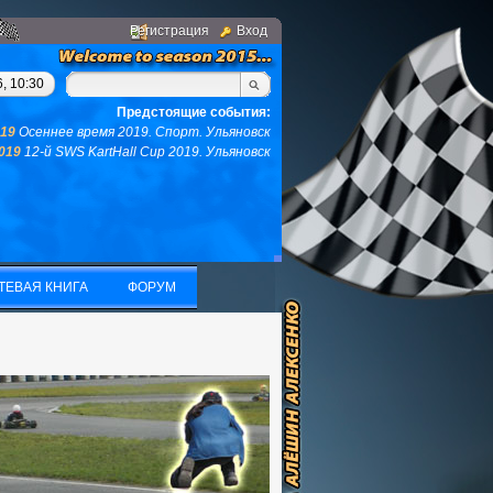
Регистрация
Вход
ом, у вас не останется ни того ни другого...(с)интернет. Фраза
, 10:30
Предстоящие события:
019
Осеннее время 2019. Спорт. Ульяновск
2019
12-й SWS KartHall Cup 2019. Ульяновск
ТЕВАЯ КНИГА
ФОРУМ
ТЕВАЯ КНИГА
ФОРУМ