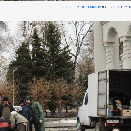
Главная
»
Фотоальбом
»
Сезон 2010
»
1