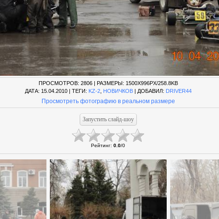
ПРОСМОТРОВ
: 2806 |
РАЗМЕРЫ
: 1500X996PX/258.8KB
ДАТА
: 15.04.2010 |
ТЕГИ
:
KZ-2
,
НОВИЧКОВ
|
ДОБАВИЛ
:
DRIVER44
Просмотреть фотографию в реальном размере
Рейтинг
:
0.0
/
0