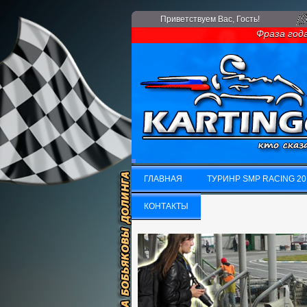
Приветствуем Вас
, Гость!
Фраза года: Ес
ГЛАВНАЯ
ТУРИНР SMP RACING 20
ГЛАВНАЯ
КОНТАКТЫ
ТУРИНР SMP RACING 20
КОНТАКТЫ