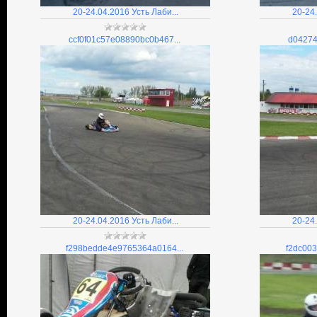
20-24.04.2016 Усть Лаби...
20-24.
ccf0f01c57e08890bc0b467...
d04274
20-24.04.2016 Усть Лаби...
20-24.
f298bedde4e9765364a0164...
f2dc00