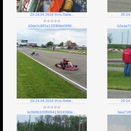
20-24.04.2016 Усть Лаби...
20-24.
b0de3c865a12f2f6fde0890...
b2eaa74
20-24.04.2016 Усть Лаби...
20-24.
bc069b326f509413024390e...
bea710f