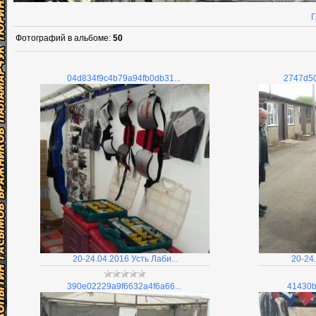
Г
Фотографий в альбоме
:
50
04d834f9c4b79a94fb0db31...
2747d50
20-24.04.2016 Усть Лаби...
20-24.
390e02229a9f6632a4f6a66...
41430b