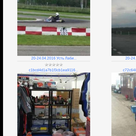
20-24.04.2016 Усть Лаби...
20-24.
c1bcd4d1a7b1f3cb1ea9116...
c72c64