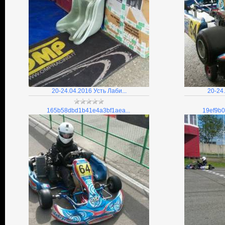
20-24.04.2016 Усть Лаби...
20-24.
165b58dbd1b41e4a3bf1aea...
19ef9b0