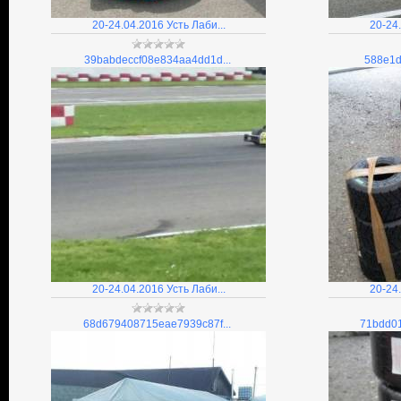
20-24.04.2016 Усть Лаби...
20-24.
39babdeccf08e834aa4dd1d...
588e1d
20-24.04.2016 Усть Лаби...
20-24.
68d679408715eae7939c87f...
71bdd01