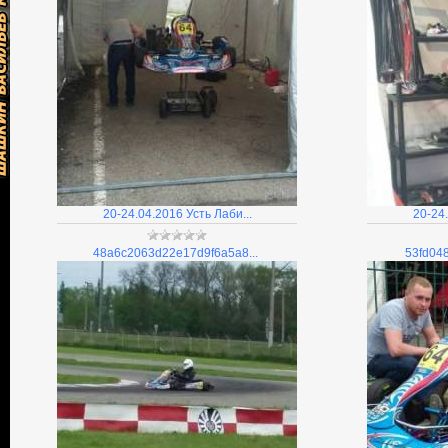
20-24.04.2016 Усть Лаби...
20-24.
48a6c2063d22e17d9f6a5a8...
53fd04