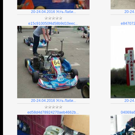
20-24.04.2016 Усть Лаби...
20-24.
e15c910050f4d58b9d10eec...
e847072
20-24.04.2016 Усть Лаби...
20-24.
ed58d4d78924270aeb4662b...
04069a6