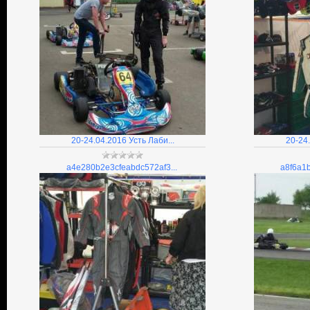
20-24.04.2016 Усть Лаби...
20-24.
a4e280b2e3cfeabdc572af3...
a8f6a1