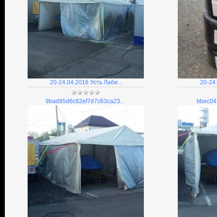
20-24.04.2016 Усть Лаби...
20-24.
9bad95d6c82ef7d7c63ca23...
bbec04