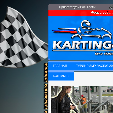
Приветствуем Вас
, Гость!
Фраза года: Есл
ГЛАВНАЯ
ТУРИНР SMP RACING 20
ГЛАВНАЯ
КОНТАКТЫ
ТУРИНР SMP RACING 20
КОНТАКТЫ