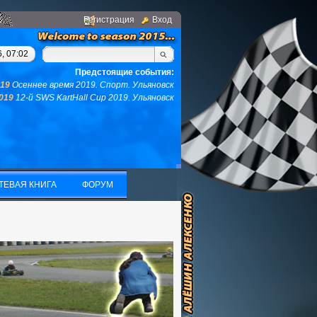
Регистрация
Вход
, у вас не останется ни того ни другого...(с)интернет. Фраза д
, 07:02
Предстоящие события:
019
Осеннее время 2019. Спорт. Ульяновск
2019
12-й SWS KartHall Cup 2019. Ульяновск
ТЕВАЯ КНИГА
ФОРУМ
ТЕВАЯ КНИГА
ФОРУМ