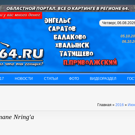
вас много денег и свободного времени - займитесь картингом, у 
Четверг, 06.08.2026
05.10.2
06.10.
17
НОВОСТИ
СТАТЬИ
ФОТО
ВИДЕОРАЗДЕЛ
ГОС
17
НОВОСТИ
СТАТЬИ
ФОТО
ВИДЕОРАЗДЕЛ
ГОС
Главная
»
2016
»
Июн
тапе Nring'a