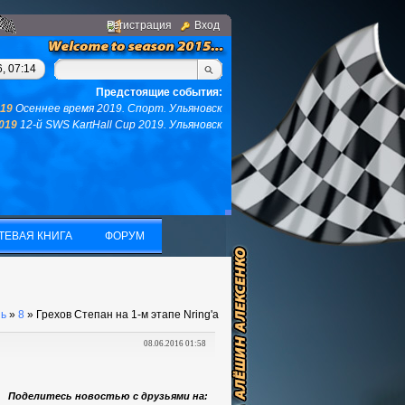
Регистрация
Вход
вас не останется ни того ни другого...(с)интернет. Фраза дня: 
, 07:14
Предстоящие события:
019
Осеннее время 2019. Спорт. Ульяновск
2019
12-й SWS KartHall Cup 2019. Ульяновск
ТЕВАЯ КНИГА
ФОРУМ
ТЕВАЯ КНИГА
ФОРУМ
ь
»
8
» Грехов Степан на 1-м этапе Nring'a
08.06.2016 01:58
Поделитесь новостью с друзьями на: