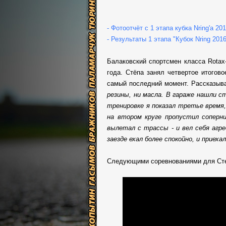
- Фотоотчёт с 1 этапа кубка Nring'a 20
- Результаты 1 этапа "Кубок Nring 2016
Балаковский спортсмен класса Rotax-
года. Стёпа занял четвертое итогов
самый последний момент. Рассказыв
резины, ни масла. В гараже нашли с
тренировке я показал третье время,
на втором круге пропустил соперни
вылетал с трассы - и вел себя агре
заезде ехал более спокойно, и приеха
Следующими соревнованиями для Степа