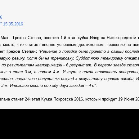
16
" 15.05.2016
Max - Грехов Степан, посетил 1-й этап кубка Nring на Нижегородском
ое место, что считает вполне успешным достижением - решение по по
ает
Грехов Степан:
"Решение о поездке было принято в самый послед
тарую резину, хотя бы на тренировку. Субботнюю тренировку отката
 по результатам квалификации - 6 результат. В первом заезде старту
ков и стал 3-м, а потом 4-м. И тут я начал атаковать повороты,
ссивно, после чего получил +5 секунд к результату первого заезда. 
л 3-м. Итоговое место по ходу двух заездов – 4-е".
на станет 2-й этап Кубка Покровска 2016, который пройдет 19 Июня 201