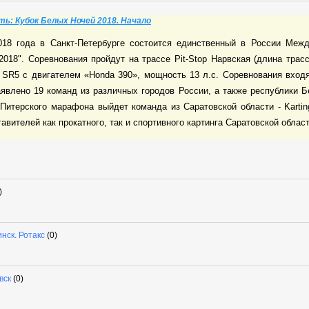
ть: Кубок Белых Ночей 2018. Начало
018 года в Санкт-Петербурге состоится единственный в России Меж
018". Соревнования пройдут на трассе Pit-Stop Нарвская (длина трасс
i SR5 с двигателем «Honda 390», мощность 13 л.с. Соревнования вхо
явлено 19 команд из различных городов России, а также республики Б
 Питерского марафона выйдет команда из Саратовской области - Karti
вителей как прокатного, так и спортивного картинга Саратовской области
)
нск. Ротакс
(0)
вск
(0)