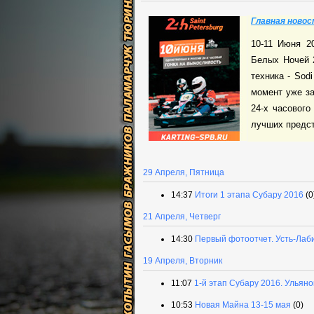
Главная новос
10-11 Июня 2
Белых Ночей 2
техника - Sod
момент уже за
24-х часового
лучших предста
29 Апреля, Пятница
14:37
Итоги 1 этапа Субару 2016
(0
21 Апреля, Четверг
14:30
Первый фотоотчет. Усть-Лаби
19 Апреля, Вторник
11:07
1-й этап Субару 2016. Ульяно
10:53
Новая Майна 13-15 мая
(0)