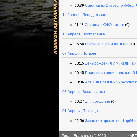
10:39
Саратов на 1-м этапе Кубка 
11 Апреля, Понедельник
11:48
Оригинал ЮФО - итоги
(0)
10 Апреля, Воскресенье
06:58
Выезд на Оригинал ЮФО
(0)
07 Апреля, Четверг
13:15
День рождения у Михалыча!
(
10:45
Подготовка регионального S-
10:06
Алёшин Владимир - результ
03 Апреля, Воскресенье
10:27
Дни рождения
(0)
01 Апреля, Пятница
12:56
Закрытие проекта karting64.r
Роман Бражников © 2026
KART