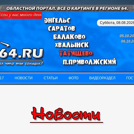
ли у вас много денег и свободного времени - займитесь картинго
Суббота, 08.08.2026
05.10.2
06.10.
17
НОВОСТИ
СТАТЬИ
ФОТО
ВИДЕОРАЗДЕЛ
ГОС
17
НОВОСТИ
СТАТЬИ
ФОТО
ВИДЕОРАЗДЕЛ
ГОС