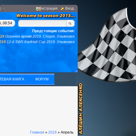
Регистрация
Вход
м, у вас не останется ни того ни другого...(с)интернет. Фраза 
, 08:54
Предстоящие события:
019
Осеннее время 2019. Спорт. Ульяновск
2019
12-й SWS KartHall Cup 2019. Ульяновск
ТЕВАЯ КНИГА
ФОРУМ
ТЕВАЯ КНИГА
ФОРУМ
Главная
»
2016
»
Апрель