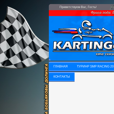
Приветствуем Вас
, Гость!
Фраза года: Ес
ГЛАВНАЯ
ТУРИНР SMP RACING 20
ГЛАВНАЯ
КОНТАКТЫ
ТУРИНР SMP RACING 20
КОНТАКТЫ