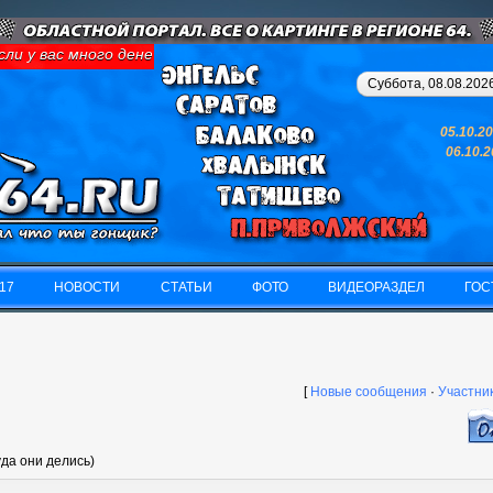
ли у вас много денег и свободного времени - займитесь картинго
Суббота, 08.08.2026
05.10.2
06.10.
17
НОВОСТИ
СТАТЬИ
ФОТО
ВИДЕОРАЗДЕЛ
ГОС
17
НОВОСТИ
СТАТЬИ
ФОТО
ВИДЕОРАЗДЕЛ
ГОС
[
Новые сообщения
·
Участни
уда они делись)