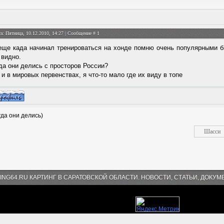
а: Пятница, 10.12.2010, 14:27 | Сообщение #
1
еще када начинал тренироваться на хонде помню очень популярными был
 видно.
да они делись с просторов России?
 и в мировых первенствах, я что-то мало где их виду в топе
уда они делись)
ING64.RU КАРТИНГ В САРАТОВСКОЙ ОБЛАСТИ. НОВОСТИ, СТАТЬИ, ДОКУМ