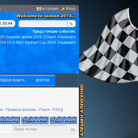
Регистрация
Вход
м, у вас не останется ни того ни другого...(с)интернет. Фраза 
, 05:44
Предстоящие события:
019
Осеннее время 2019. Спорт. Ульяновск
2019
12-й SWS KartHall Cup 2019. Ульяновск
ТЕВАЯ КНИГА
ФОРУМ
ТЕВАЯ КНИГА
ФОРУМ
ки
·
Правила форума
·
Поиск
·
RSS
]