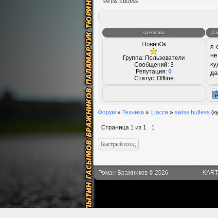
swiss hutless
speedyman
Дат
НовичОк
я 
не
Группа: Пользователи
ку
Сообщений:
3
Репутация:
0
да
Статус:
Offline
Форум
»
Техника
»
Шасси
»
swiss hutless
(к
Страница
1
из
1
1
Роман Бражников © 2026
KART