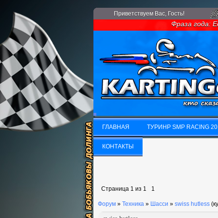
Приветствуем Вас
, Гость!
Фраза года: Ес
ГЛАВНАЯ
ТУРИНР SMP RACING 20
ГЛАВНАЯ
КОНТАКТЫ
ТУРИНР SMP RACING 20
КОНТАКТЫ
Страница
1
из
1
1
Форум
»
Техника
»
Шасси
»
swiss hutless
(к