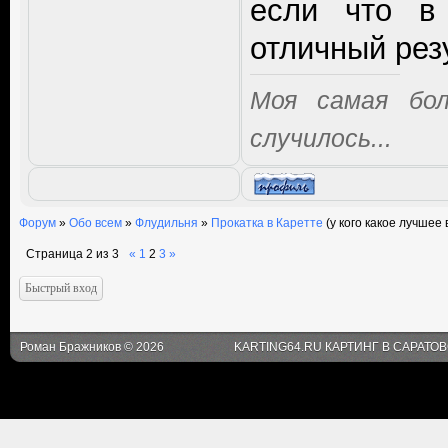
если что в
отличный рез
Моя самая бо
случилось...
Форум
»
Обо всем
»
Флудильня
»
Прокатка в Каретте
(у кого какое лучшее
Страница
2
из
3
«
1
2
3
»
Роман Бражников © 2026
KARTING64.RU КАРТИНГ В САРАТО