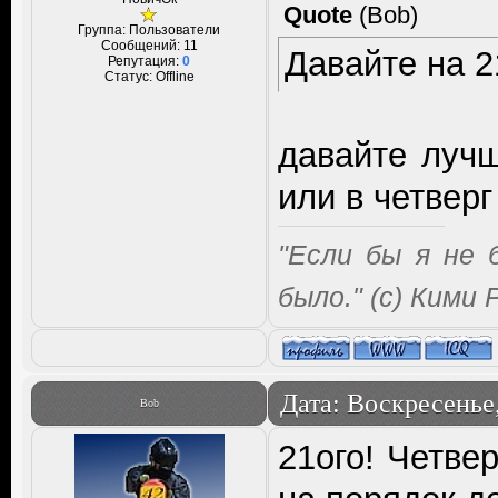
Quote
(
Bob
)
Группа: Пользователи
Сообщений:
11
Давайте на 2
Репутация:
0
Статус:
Offline
давайте лучш
или в четвер
"Если бы я не 
было." (с) Кими
Дата: Воскресенье,
Bob
21ого! Четве