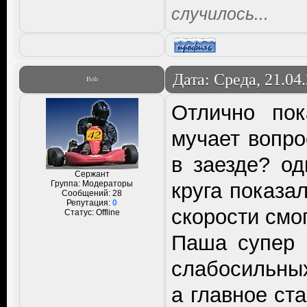
случилось...
Дата: Среда, 21.04
Bob
Отлично пок
мучает вопро
в заезде? о
Сержант
Группа: Модераторы
круга показа
Сообщений:
28
Репутация:
0
скорости смог
Статус:
Offline
Паша супер 
слабосильны
а главное ст