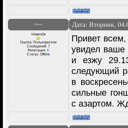
Дата: Вторник, 04.
Rulezz
НовичОк
Привет всем, 
Группа: Пользователи
Сообщений:
7
увидел ваше 
Репутация:
0
Статус:
Offline
и езжу 29.1
следующий р
в воскресен
сильные гонщ
с азартом. Ж