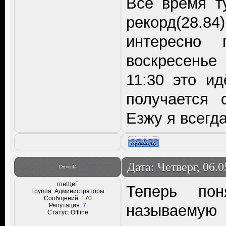
Всё время т
рекорд(28.8
интересно
воскресенье
11:30 это и
получается 
Езжу я всегда
Дата: Четверг, 06.
Driver44
гонЩеГ
Теперь по
Группа: Администраторы
Сообщений:
170
Репутация:
7
называемую 
Статус:
Offline