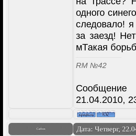
на трассе? 
одного синег
следовало! я
за заезд! Нет
мТакая борьб
RM №42
Сообщение 
21.04.2010, 2
Дата: Четверг, 22.
Carbon