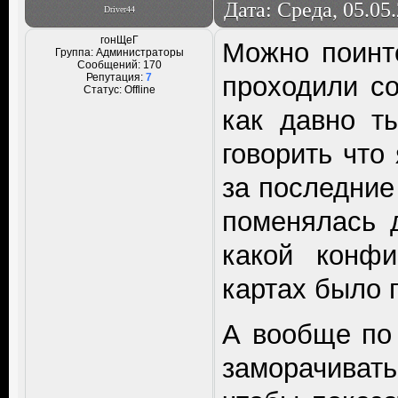
Дата: Среда, 05.05
Driver44
гонЩеГ
Можно поинте
Группа: Администраторы
Сообщений:
170
Репутация:
7
проходили с
Статус:
Offline
как давно т
говорить что 
за последние
поменялась 
какой конфи
картах было 
А вообще по 
заморачиват