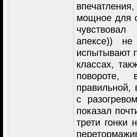
впечатления
мощное для с
чувствовал
апексе)) н
испытывают п
классах, так
повороте,
правильной, 
с разогрево
показал почт
трети гонки
перетормажив