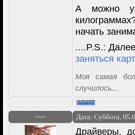
А можно у
килограммах
начать заним
....P.S.: Да
заняться карт
Моя самая бо
случилось...
Дата: Суббота, 05.
Dimarik
Драйверы, д