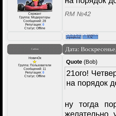
на порядок до
RM №42
Сержант
Группа: Модераторы
Сообщений:
28
Репутация:
0
Статус:
Offline
Дата: Воскресенье,
Carbon
НовичОк
Quote
(
Bob
)
Группа: Пользователи
Сообщений:
11
21ого! Четве
Репутация:
0
Статус:
Offline
на порядок д
ну тогда по
желательно 