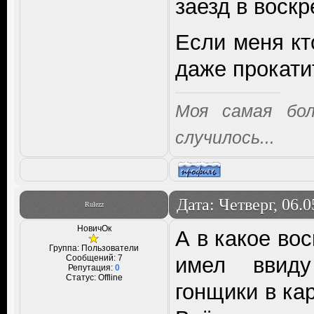
заезд в воскр
Если меня кт
даже прокатит
Моя самая бо
случилось...
Дата: Четверг, 06.
Rulezz
НовичОк
А в какое вос
Группа: Пользователи
Сообщений:
7
имел ввид
Репутация:
0
Статус:
Offline
гонщики в кар