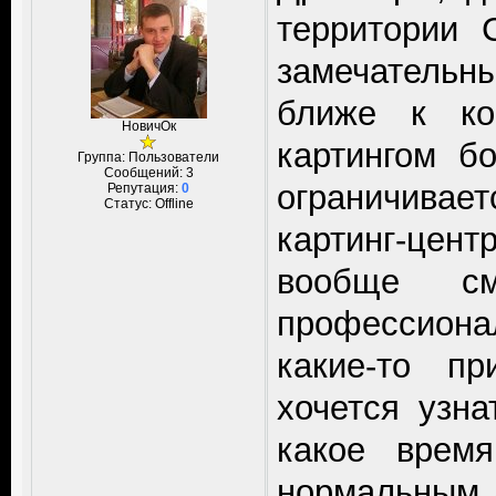
территории 
замечательны
ближе к ко
НовичОк
картингом б
Группа: Пользователи
Сообщений:
3
ограничива
Репутация:
0
Статус:
Offline
картинг-цент
вообще с
профессионал
какие-то пр
хочется узна
какое время
нормальным д