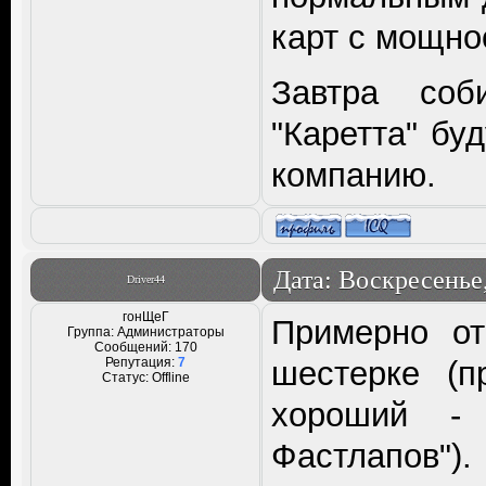
карт с мощнос
Завтра соби
"Каретта" буд
компанию.
Дата: Воскресенье,
Driver44
гонЩеГ
Примерно от
Группа: Администраторы
Сообщений:
170
Репутация:
7
шестерке (п
Статус:
Offline
хороший -
Фастлапов")