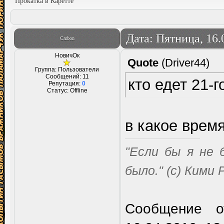
Прокатка в Каретте
Дата: Пятница, 16.
Carbon
НовичОк
Quote
(
Driver44
)
Группа: Пользователи
Сообщений:
11
кто едет 21-г
Репутация:
0
Статус:
Offline
в какое время
"Если бы я не 
было." (с) Кими
Сообщение о