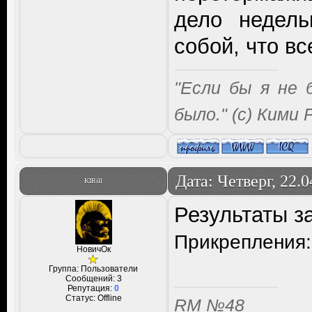
дело недель
собой, что вс
"Если бы я не 
было." (с) Кими
Дата: Четверг, 22.
KIRill
Результаты за
Прикрепления
НовичОк
Группа: Пользователи
Сообщений:
3
Репутация:
0
Статус:
Offline
RM №48