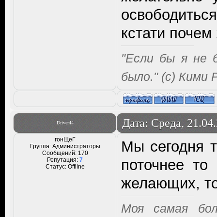
освободиться
кстати почем 
"Если бы я не 
было." (с) Кими
Дата: Среда, 21.04
Driver44
гонЩеГ
Мы сегодня т
Группа: Администраторы
Сообщений:
170
Репутация:
7
поточнее то
Статус:
Offline
желающих, то
Моя самая бо