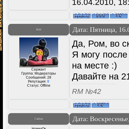
16.04.2010, 18
Дата: Пятница, 16.
Bob
Да, Ром, во с
Я могу после 
на месте :)
Сержант
Группа: Модераторы
Давайте на 2
Сообщений:
28
Репутация:
0
Статус:
Offline
RM №42
Дата: Воскресенье,
Carbon
НовичОк