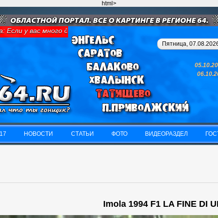
html>
Если у вас много денег и свободного времени - займитесь карти
Пятница, 07.08.2026
05.10.2
06.10.
17
НОВОСТИ
СТАТЬИ
ФОТО
ВИДЕОРАЗДЕЛ
ГОС
17
НОВОСТИ
СТАТЬИ
ФОТО
ВИДЕОРАЗДЕЛ
ГОС
Imola 1994 F1 LA FINE DI