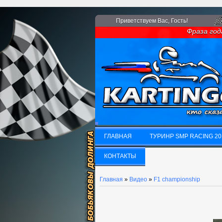
Приветствуем Вас
, Гость!
Фраза года: 
ГЛАВНАЯ
ТУРИНР SMP RACING 20
ГЛАВНАЯ
КОНТАКТЫ
ТУРИНР SMP RACING 20
КОНТАКТЫ
Главная
»
Видео
»
F1 championship