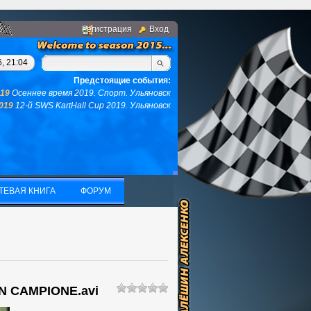
Регистрация
Вход
нгом, у вас не останется ни того ни другого...(с)интернет. Фра
, 21:04
Предстоящие события:
019
Осеннее время 2019. Спорт. Ульяновск
2019
12-й SWS KartHall Cup 2019. Ульяновск
ТЕВАЯ КНИГА
ФОРУМ
ТЕВАЯ КНИГА
ФОРУМ
 UN CAMPIONE.avi