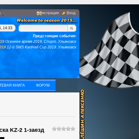
Регистрация
Вход
м, у вас не останется ни того ни другого...(с)интернет. Фраза
, 14:33
Предстоящие события:
019
Осеннее время 2019. Спорт. Ульяновск
2019
12-й SWS KartHall Cup 2019. Ульяновск
ТЕВАЯ КНИГА
ФОРУМ
ТЕВАЯ КНИГА
ФОРУМ
ска KZ-2 1-заезд