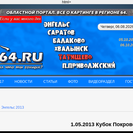
html>
ли у вас много денег и свободного времени - займитесь картинго
Четверг, 06.08.2026
05.10.2
06.10.
17
НОВОСТИ
СТАТЬИ
ФОТО
ВИДЕОРАЗДЕЛ
ГОС
17
НОВОСТИ
СТАТЬИ
ФОТО
ВИДЕОРАЗДЕЛ
ГОС
»
Энгельс 2013
1.05.2013 Кубок Покров