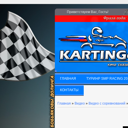
Приветствуем Вас
, Гость!
Фраза года: Ес
ГЛАВНАЯ
ТУРИНР SMP RACING 20
ГЛАВНАЯ
КОНТАКТЫ
ТУРИНР SMP RACING 20
КОНТАКТЫ
Главная
»
Видео
»
Видео с соревнований