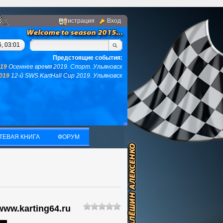
Регистрация
Вход
гом, у вас не останется ни того ни другого...(с)интернет. Фраз
, 03:01
Предстоящие события:
019
Осеннее время 2019. Спорт. Ульяновск
2019
12-й SWS KartHall Cup 2019. Ульяновск
ТЕВАЯ КНИГА
ФОРУМ
ТЕВАЯ КНИГА
ФОРУМ
www.karting64.ru