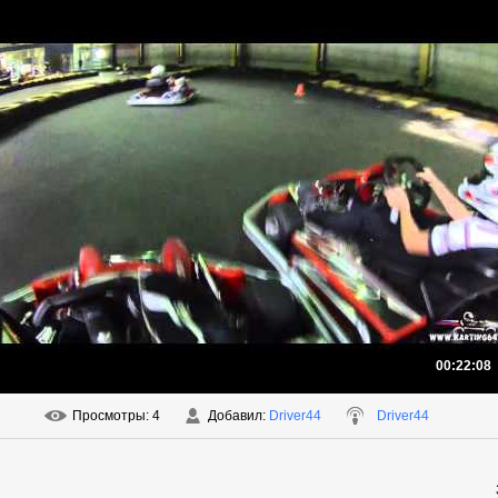
00:22:08
Просмотры
: 4
Добавил
:
Driver44
Driver44