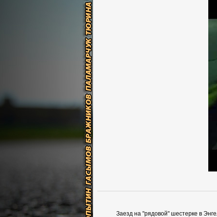
Заезд на "рядовой" шестерке в Энгел