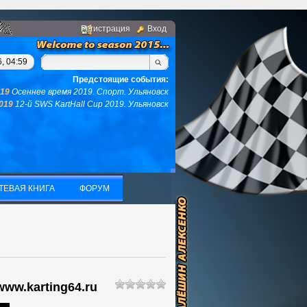
Регистрация
Вход
гом, у вас не останется ни того ни другого...(с)интернет. Фраз
, 04:59
Предстоящие события:
019
Осеннее время 2019. Спорт. Ульяновск
2019
12-й SWS KartHall Cup 2019. Ульяновск
ТЕВАЯ КНИГА
ФОРУМ
ТЕВАЯ КНИГА
ФОРУМ
www.karting64.ru