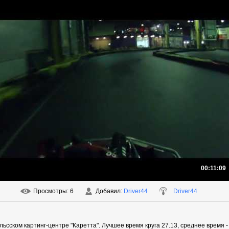
00:11:09
Просмотры
: 6
Добавил
:
Driver44
Driver44
ьсском картинг-центре "Каретта". Лучшее время круга 27.13, среднее время - 