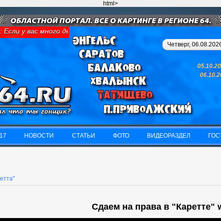
html>
Если у вас много денег и свободного времени - займитесь картин
Четверг, 06.08.2026
05.10.2
06.10.
17
НОВОСТИ
СТАТЬИ
ФОТО
ВИДЕОРАЗДЕЛ
ГОС
17
НОВОСТИ
СТАТЬИ
ФОТО
ВИДЕОРАЗДЕЛ
ГОС
етта"
Сдаем на права в "Каретте" 