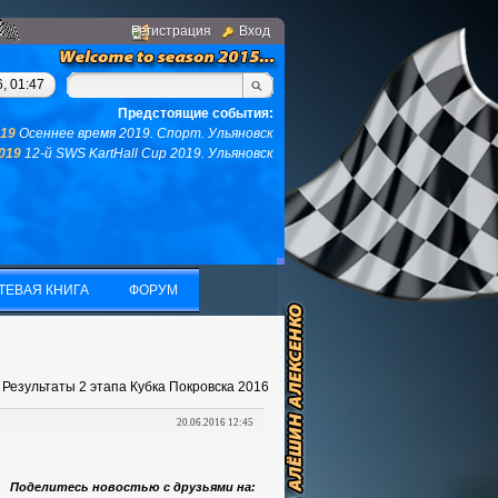
Регистрация
Вход
вас не останется ни того ни другого...(с)интернет. Фраза дня: 
, 01:47
Предстоящие события:
019
Осеннее время 2019. Спорт. Ульяновск
2019
12-й SWS KartHall Cup 2019. Ульяновск
ТЕВАЯ КНИГА
ФОРУМ
ТЕВАЯ КНИГА
ФОРУМ
 Результаты 2 этапа Кубка Покровска 2016
20.06.2016 12:45
Поделитесь новостью с друзьями на: