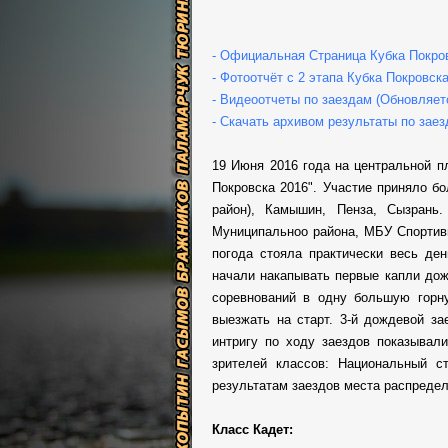
- Официальная Страница Кубка Покро
- Фотоотчёт с 2 этапа Кубка Покровск
- Видеоотчеты по заездам (Обновляетс
- Скачать архивом результаты по зае
19 Июня 2016 года на центральной п
Покровска 2016". Участие приняло б
район), Камышин, Пенза, Сызрань
Муниципальноо района, МБУ Спортивн
погода стояла практически весь де
начали накапывать первые капли дож
соревнований в одну большую горн
выезжать на старт. 3-й дождевой за
интригу по ходу заездов показывал
зрителей классов: Национальный с
результатам заездов места распреде
Класс Кадет: