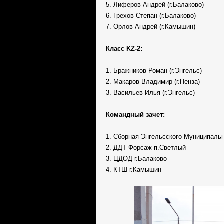
5. Лиферов Андрей (г.Балаково)
6. Грехов Степан (г.Балаково)
7. Орлов Андрей (г.Камышин)
Класс KZ-2:
1. Бражников Роман (г.Энгельс)
2. Макаров Владимир (г.Пенза)
3. Васильев Илья (г.Энгельс)
Командный зачет:
1. Сборная Энгельсского Муниципальн
2. ДДТ Форсаж п.Светлый
3. ЦДОД г.Балаково
4. КТШ г.Камышин