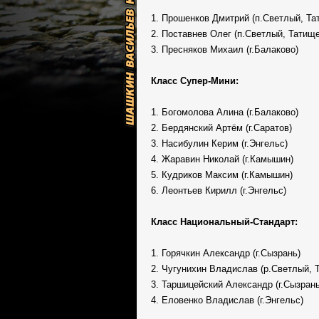
1. Прошенков Дмитрий (п.Светлый, Та
2. Поставнев Олег (п.Светлый, Татищ
3. Пресняков Михаил (г.Балаково)
Класс Супер-Мини:
1. Богомолова Алина (г.Балаково)
2. Бердянский Артём (г.Саратов)
3. Насибулин Керим (г.Энгельс)
4. Жаравин Николай (г.Камышин)
5. Кудриков Максим (г.Камышин)
6. Леонтьев Кирилл (г.Энгельс)
Класс Национальный-Стандарт:
1. Горячкин Александр (г.Сызрань)
2. Чугунихин Владислав (р.Светлый, 
3. Таршицейский Александр (г.Сызрань
4. Еловенко Владислав (г.Энгельс)