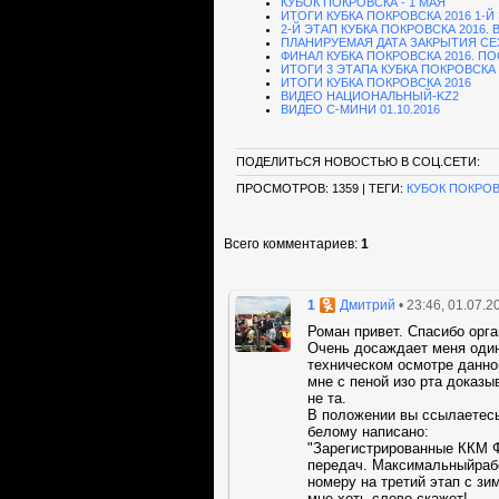
КУБОК ПОКРОВСКА - 1 МАЯ
ИТОГИ КУБКА ПОКРОВСКА 2016 1-Й
2-Й ЭТАП КУБКА ПОКРОВСКА 2016.
ПЛАНИРУЕМАЯ ДАТА ЗАКРЫТИЯ С
ФИНАЛ КУБКА ПОКРОВСКА 2016. 
ИТОГИ 3 ЭТАПА КУБКА ПОКРОВСКА 
ИТОГИ КУБКА ПОКРОВСКА 2016
ВИДЕО НАЦИОНАЛЬНЫЙ-KZ2
ВИДЕО С-МИНИ 01.10.2016
ПОДЕЛИТЬСЯ НОВОСТЬЮ В СОЦ.СЕТИ:
ПРОСМОТРОВ
: 1359 |
ТЕГИ
:
КУБОК ПОКРОВ
Всего комментариев
:
1
1
• 23:46, 01.07.2
Дмитрий
Роман привет. Спасибо орг
Очень досаждает меня один
техническом осмотре данно
мне с пеной изо рта доказы
не та.
В положении вы ссылаетесь
белому написано:
"Зарегистрированные ККМ 
передач. Максимальныйрабо
номеру на третий этап с зим
мне хоть слово скажет!