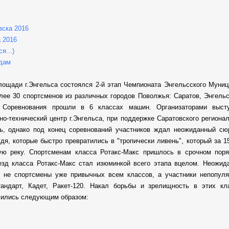
вска 2016
а 2016
я...)
здам
лощади г.Энгельса состоялся 2-й этап Чемпионата Энгельсского Муници
олее 30 спортсменов из различных городов Поволжья: Саратов, Энгельс
. Соревнования прошли в 6 классах машин. Организаторами высту
о-технический центр г.Энгельса, при поддержке Саратовского региона
нь, однако под конец соревнований участников ждал неожиданный сюр
дя, которые быстро превратились в "тропически ливень", который за 1
ую реку. Спортсменам класса Ротакс-Макс пришлось в срочном поря
езд класса Ротакс-Макс стал изюминкой всего этапа вцелом. Неожид
и не спортсмены уже привычных всем классов, а участники непопул
тандарт, Кадет, Ракет-120. Накал борьбы и зрелищность в этих кл
лились следующим образом: