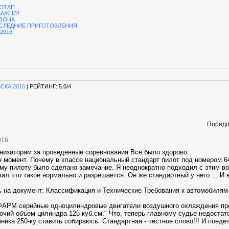
 ЭТАП
 ВАЖНО!
ЕЗОНА
ПОСЛЕДНИЕ ПРИГОТОВЛЕНИЯ
2016
СКА 2016
|
РЕЙТИНГ
:
5.0
/
4
Порядо
016
анизаторам за проведенные соревнования Всё было здорово.
 момент. Почему в классе национальный стандарт пилот под номером 64
му пилоту было сделано замечание. Я неоднократно подходил с этим во
вал что такое нормально и разрешается. Он же стандартный у него.... И 
 на документ: Классификация и Технические Требования к автомобилям "
ФАРМ серийны е одноцилиндровые двигатели воздушного охлаждения пр
чий объем цилиндра 125 куб.см." Что, теперь главному судье недостат
ника 250-ку ставить собираюсь. Стандартная - честное слово!!! И поедет