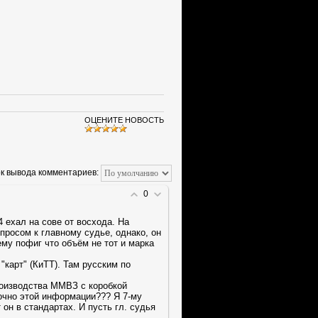
ОЦЕНИТЕ НОВОСТЬ
к вывода комментариев:
0
 ехал на сове от восхода. На
просом к главному судье, однако, он
ему пофиг что объём не тот и марка
карт" (КиТТ). Там русским по
оизводства ММВЗ с коробкой
очно этой информации??? Я 7-му
 он в стандартах. И пусть гл. судья