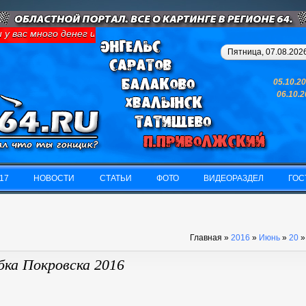
вас много денег и свободного времени - займитесь картингом, у 
Пятница, 07.08.2026
05.10.2
06.10.
17
НОВОСТИ
СТАТЬИ
ФОТО
ВИДЕОРАЗДЕЛ
ГОС
17
НОВОСТИ
СТАТЬИ
ФОТО
ВИДЕОРАЗДЕЛ
ГОС
Главная
»
2016
»
Июнь
»
20
»
бка Покровска 2016