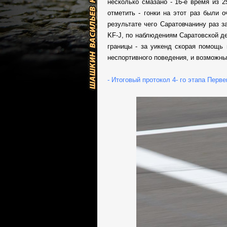
несколько смазано - 16-е время из 2
отметить - гонки на этот раз были 
результате чего Саратовчанину раз 
KF-J, по наблюдениям Саратовской д
границы - за уикенд скорая помощь 
неспортивного поведения, и возможны
- Итоговый протокол 4- го этапа Перв