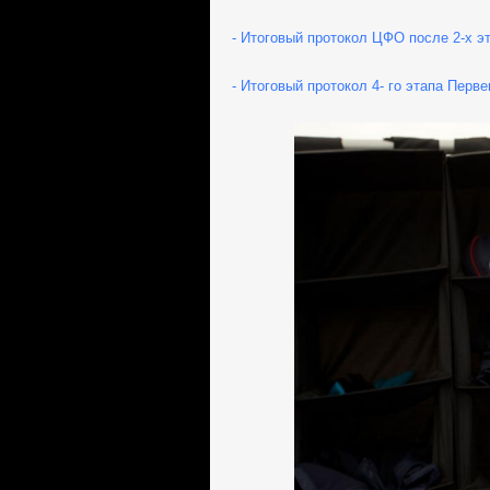
- Итоговый протокол ЦФО после 2-х э
- Итоговый протокол 4- го этапа Перв