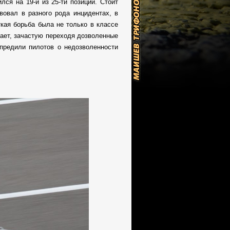
лся на 19-й из 25-ти позиций. Стоит
вовал в разного рода инцидентах, в
кая борьба была не только в классе
ает, зачастую переходя дозволенные
упредили пилотов о недозволенности