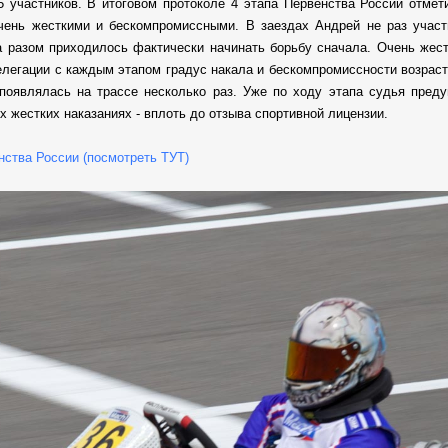
5 участников. В итоговом протоколе 4 этапа Первенства России отмети
очень жесткими и бескомпромиссными. В заездах Андрей не раз участ
за разом приходилось фактически начинать борьбу сначала. Очень жест
елегации с каждым этапом градус накала и бескомпромиссности возраст
появлялась на трассе несколько раз. Уже по ходу этапа судья пред
х жестких наказаниях - вплоть до отзыва спортивной лицензии.
енства России (посмотреть ТУТ)