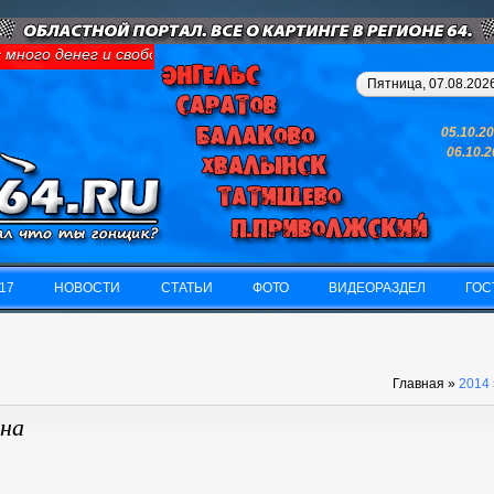
го денег и свободного времени - займитесь картингом, у вас не
Пятница, 07.08.2026
05.10.2
06.10.
17
НОВОСТИ
СТАТЬИ
ФОТО
ВИДЕОРАЗДЕЛ
ГОС
17
НОВОСТИ
СТАТЬИ
ФОТО
ВИДЕОРАЗДЕЛ
ГОС
Главная
»
2014
она