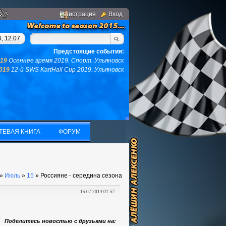
Регистрация
Вход
 останется ни того ни другого...(с)интернет. Фраза дня: "Выкин
, 12:07
Предстоящие события:
019
Осеннее время 2019. Спорт. Ульяновск
2019
12-й SWS KartHall Cup 2019. Ульяновск
ТЕВАЯ КНИГА
ФОРУМ
ТЕВАЯ КНИГА
ФОРУМ
»
Июль
»
15
» Россияне - середина сезона
15.07.2014 01:57
Поделитесь новостью с друзьями на: