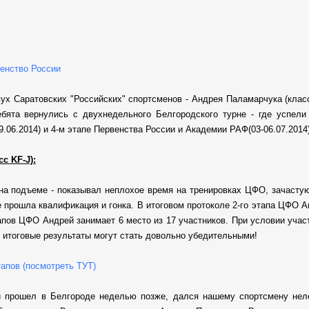
венство России
ух Саратовских "Российских" спортсменов - Андрея Паламарчука (клас
бята вернулись с двухнедельного Белгородского турне - где успели 
.06.2014) и 4-м этапе Первенства России и Академии РАФ(03-06.07.2014
с KF-J):
на подъеме - показывал неплохое время на тренировках ЦФО, зачастую
 прошла квалификация и гонка. В итоговом протоколе 2-го этапа ЦФО А
тапов ЦФО Андрей занимает 6 место из 17 участников. При условии учас
 итоговые результаты могут стать довольно убедительными!
тапов (посмотреть ТУТ)
ый прошел в Белгороде неделью позже, дался нашему спортсмену нел