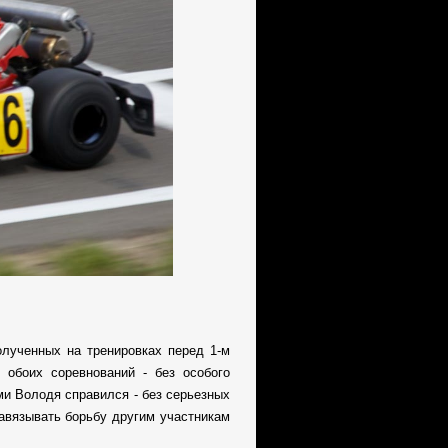
лученных на тренировках перед 1-м
обоих соревнований - без особого
ми Володя справился - без серьезных
навязывать борьбу другим участникам