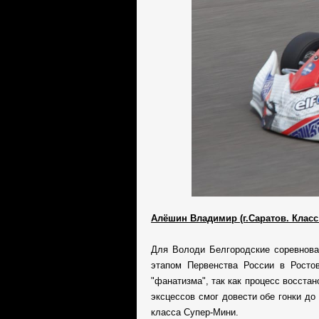
Алёшин Владимир (г.Саратов. Класс
Для Володи Белгородские соревнова
этапом Первенства России в Рост
"фанатизма", так как процесс восста
эксцессов смог довести обе гонки до
класса Супер-Мини.