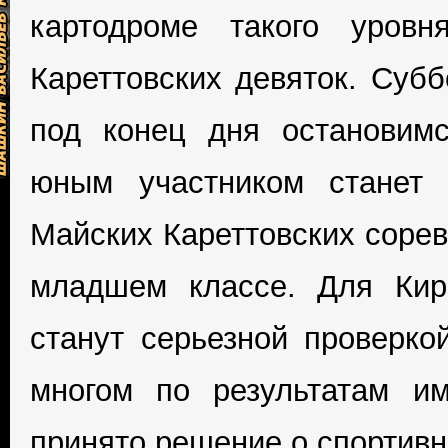
картодроме такого уров
Кареттовских девяток. Субб
под конец дня остановим
юным участником станет 
Майских Кареттовских сорев
младшем классе. Для Кир
станут серьезной проверко
многом по результатам им
принято решение о спортив