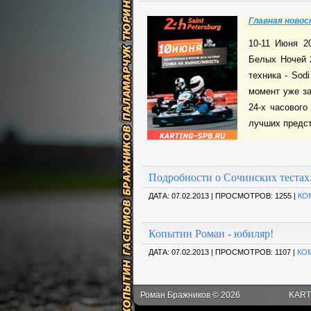
Главная новос
10-11 Июня 2
Белых Ночей 2
техника - Sod
момент уже за
24-х часового
лучших предста
Подробности о Сочинских тестах
ДАТА:
07.02.2013 |
ПРОСМОТРОВ: 1255 |
КО
Копытин Роман - юбиляр!
ДАТА:
07.02.2013 |
ПРОСМОТРОВ: 1107 |
КО
Роман Бражников © 2026
KART