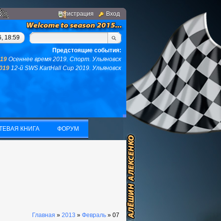
Регистрация
Вход
ом, у вас не останется ни того ни другого...(с)интернет. Фраза
, 18:59
Предстоящие события:
019
Осеннее время 2019. Спорт. Ульяновск
2019
12-й SWS KartHall Cup 2019. Ульяновск
ТЕВАЯ КНИГА
ФОРУМ
ТЕВАЯ КНИГА
ФОРУМ
Главная
»
2013
»
Февраль
»
07