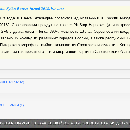
ть: Кубок Белых Ночей 2018. Начало
018 года в Санкт-Петербурге состоится единственный в России Меж
018". Соревнования пройдут на трассе Pit-Stop Нарвская (длина трасс
i SR5 с двигателем «Honda 390», мощность 13 л.с. Соревнования вхо
явлено 19 команд из различных городов России, а также республики Б
 Питерского марафона выйдет команда из Саратовской области - Karti
вителей как прокатного, так и спортивного картинга Саратовской области
.
ММЕНТАРИИ (2)
ММЕНТАРИИ (1)
ING64.RU КАРТИНГ В САРАТОВСКОЙ ОБЛАСТИ. НОВОСТИ, СТАТЬИ, ДОКУМ