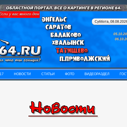
ли у вас много денег и свободного времени - займитесь картинг
Суббота, 08.08.2026
05.10.2
06.10.
17
НОВОСТИ
СТАТЬИ
ФОТО
ВИДЕОРАЗДЕЛ
ГОС
17
НОВОСТИ
СТАТЬИ
ФОТО
ВИДЕОРАЗДЕЛ
ГОС