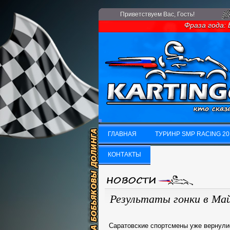
Приветствуем Вас
, Гость!
Фраза года: Ес
ГЛАВНАЯ
ТУРИНР SMP RACING 20
ГЛАВНАЯ
КОНТАКТЫ
ТУРИНР SMP RACING 20
КОНТАКТЫ
Результаты гонки в Ма
Саратовские спортсмены уже вернулис