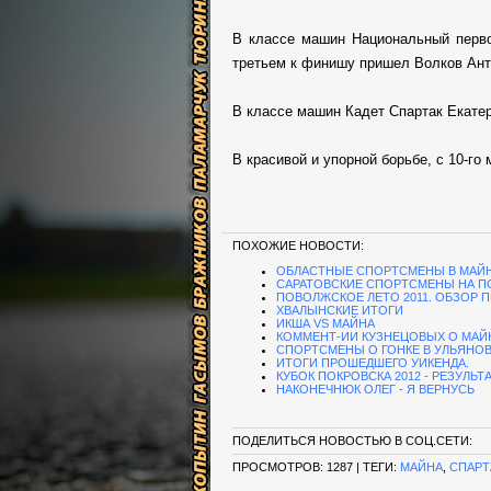
В классе машин Национальный первое
третьем к финишу пришел Волков Анто
В классе машин Кадет Спартак Екатер
В красивой и упорной борьбе, с 10-го
ПОХОЖИЕ НОВОСТИ:
ОБЛАСТНЫЕ СПОРТСМЕНЫ В МАЙ
САРАТОВСКИЕ СПОРТСМЕНЫ НА П
ПОВОЛЖСКОЕ ЛЕТО 2011. ОБЗОР
ХВАЛЫНСКИЕ ИТОГИ
ИКША VS МАЙНА
КОММЕНТ-ИИ КУЗНЕЦОВЫХ О МАЙ
СПОРТСМЕНЫ О ГОНКЕ В УЛЬЯНО
ИТОГИ ПРОШЕДШЕГО УИКЕНДА.
КУБОК ПОКРОВСКА 2012 - РЕЗУЛЬТ
НАКОНЕЧНЮК ОЛЕГ - Я ВЕРНУСЬ
ПОДЕЛИТЬСЯ НОВОСТЬЮ В СОЦ.СЕТИ:
ПРОСМОТРОВ
: 1287 |
ТЕГИ
:
МАЙНА
,
СПАРТ