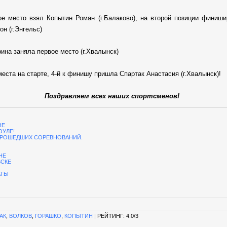
 место взял Копытин Роман (г.Балаково), на второй позиции финишир
н (г.Энгельс)
ина заняла первое место (г.Хвалынск)
 места на старте, 4-й к финишу пришла Спартак Анастасия (г.Хвалынск)!
Поздравляем всех наших спортсменов!
НЕ
ОУЛЕ!
 ПРОШЕДШИХ СОРЕВНОВАНИЙ.
НЕ
ВСКЕ
АТЫ
АК
,
ВОЛКОВ
,
ГОРАШКО
,
КОПЫТИН
|
РЕЙТИНГ
:
4.0
/
3