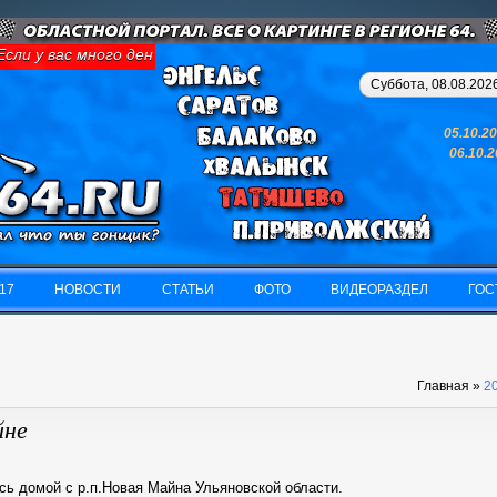
ли у вас много денег и свободного времени - займитесь картинго
Суббота, 08.08.2026
05.10.2
06.10.
17
НОВОСТИ
СТАТЬИ
ФОТО
ВИДЕОРАЗДЕЛ
ГОС
17
НОВОСТИ
СТАТЬИ
ФОТО
ВИДЕОРАЗДЕЛ
ГОС
Главная
»
2
йне
ь домой с р.п.Новая Майна Ульяновской области.