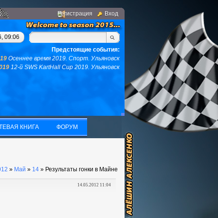
Регистрация
Вход
м, у вас не останется ни того ни другого...(с)интернет. Фраза
, 09:06
Предстоящие события:
019
Осеннее время 2019. Спорт. Ульяновск
2019
12-й SWS KartHall Cup 2019. Ульяновск
ТЕВАЯ КНИГА
ФОРУМ
ТЕВАЯ КНИГА
ФОРУМ
012
»
Май
»
14
» Результаты гонки в Майне
14.05.2012 11:04