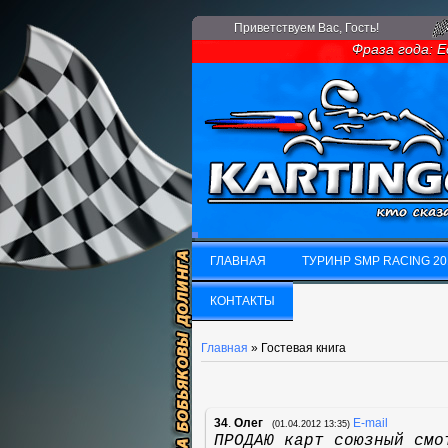
Приветствуем Вас
, Гость!
Фраза года: Если
ГЛАВНАЯ
ТУРИНР SMP RACING 20
ГЛАВНАЯ
КОНТАКТЫ
ТУРИНР SMP RACING 20
КОНТАКТЫ
Главная
»
Гостевая книга
34
.
Олег
E-mail
(01.04.2012 13:35)
ПРОДАЮ карт союзный смо