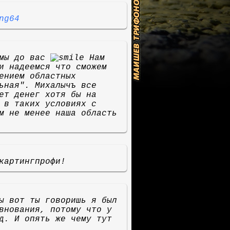
ng64
 мы до вас
Нам
и надеемся что сможем
ением областных
ьная". Михалычъ все
ет денег хотя бы на
 в таких условиях с
м не менее наша область
картингпрофи!
ы вот ты говоришь я был
внования, потому что у
д. И опять же чему тут