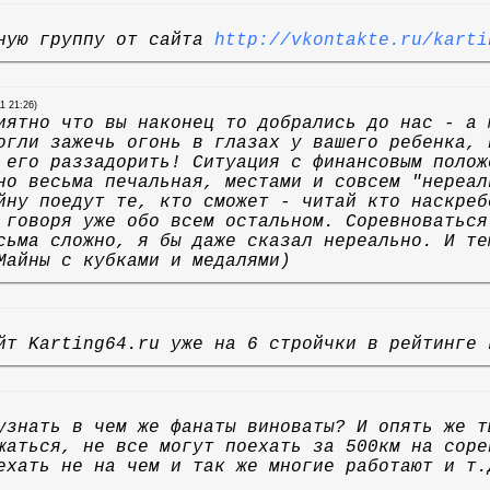
ьную группу от сайта
http://vkontakte.ru/karti
11 21:26)
иятно что вы наконец то добрались до нас - а
огли зажечь огонь в глазах у вашего ребенка, 
 его раззадорить! Ситуация с финансовым полож
но весьма печальная, местами и совсем "нереал
йну поедут те, кто сможет - читай кто наскреб
 говоря уже обо всем остальном. Соревноваться
сьма сложно, я бы даже сказал нереально. И те
Майны с кубками и медалями)
йт Karting64.ru уже на 6 стройчки в рейтинге 
узнать в чем же фанаты виноваты? И опять же т
жаться, не все могут поехать за 500км на соре
ехать не на чем и так же многие работают и т.