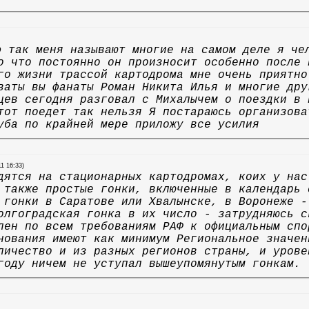
 так меня называют многие на самом деле я че
о что постоянно он произносит особенно после 
го жизни трассой картодрома мне очень приятно
ваты вы фанаты Роман Никита Илья и многие дру
цев сегодня разговал с Михалычем о поездки в 
тот поедет так нельзя Я постараюсь организова
уба по крайней мере приложу все усилия
11 16:33)
дятся на стационарных картодромах, коих у нас
 также простые гонки, включенные в календарь 
 гонки в Саратове или Хвалынске, в Воронеже -
олгоградская гонка в их число - затрудняюсь с
лен по всем требованиям РАФ к официальным спо
нования имеют как минимум Региональное значен
личество и из разных регионов страны, и урове
году ничем не уступал вышеупомянутым гонкам.