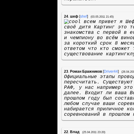
24
.
шеф
[
shef
]
(03.05.2011 21:45)
всем привет я Шеф
своё дитя Картинг это т
знакомства с первой в е
и чемпиону во всём вино
за короткий срок 8 меся
ответом что кто сможет 
существование картингкл
23
.
Роман Бражников
[
Driver44
]
(26.04.20
Официальные этапы прово
пересчитать. Существуют
РАФ, у нас например это
далее. Входит ли ваша В
прошлом году был состав
любом случае ваши сорев
набирается приличное ко
соревнований в прошлом 
22
.
Влад
(25.04.2011 23:20)