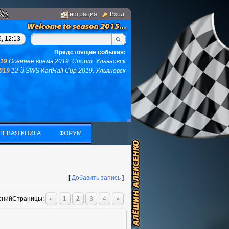
Регистрация
Вход
 у вас не останется ни того ни другого...(с)интернет. Фраза дн
, 12:13
Предстоящие события:
019
Осеннее время 2019. Спорт. Ульяновск
2019
12-й SWS KartHall Cup 2019. Ульяновск
ТЕВАЯ КНИГА
ФОРУМ
ТЕВАЯ КНИГА
ФОРУМ
[
Добавить запись
]
ений
Страницы:
«
1
2
3
4
»