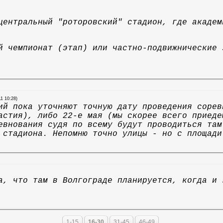
центральный "роторовский" стадион, где академ
й чемпионат (этап) или частно-подвижнические 
11 10:28)
ий пока уточняют точную дату проведения сорев
астия), либо 22-е мая (мы скорее всего приеде
евнования судя по всему будут проводиться там
 стадиона. Непомню точно улицы - но с площади
а, что там в Волгограде планируется, когда и 
1-15
16-30
31-45
46-49