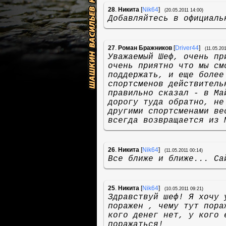
28
.
Никита
[
Nik64
]
(20.05.2011 14:00)
Добавляйтесь в официал
27
.
Роман Бражников
[
Driver44
]
(11.05.20
Уважаемый Шеф, очень пр
очень приятно что мы см
поддержать, и еще более
спортсменов действитель
правильно сказал - в Ма
дорогу туда обратно, не
другими спортсменами ве
всегда возвращается из 
26
.
Никита
[
Nik64
]
(11.05.2011 00:14)
Все ближе и ближе... Са
25
.
Никита
[
Nik64
]
(10.05.2011 09:21)
Здравствуй шеф! Я хочу 
поражен , чему тут пора
кого денег нет, у кого 
поражаться!