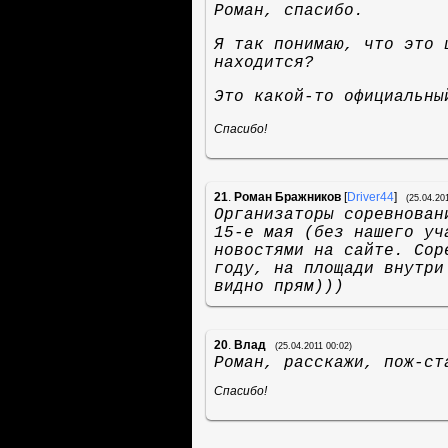
Роман, спасибо.
Я так понимаю, что это 
находится?
Это какой-то официальны
Спасибо!
21
.
Роман Бражников
[
Driver44
]
(25.04.20
Организаторы соревнован
15-е мая (без нашего уч
новостями на сайте. Сор
году, на площади внутри
видно прям)))
20
.
Влад
(25.04.2011 00:02)
Роман, расскажи, пож-ст
Спасибо!