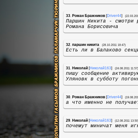
33
.
Роман Бражников
[
Driver44
]
(22.03.20
Паршин Никита - смотри 
Романа Борисовича
32
.
паршин никита
(28.10.2011 18:47)
Есть ли в Балаково секц
31
.
Николай
[
Николай163
]
(24.08.2011 11:57
пишу сообщение активиру
Уляновк в субботу погон
30
.
Роман Бражников
[
Driver44
]
(19.08.20
а что именно не получае
29
.
Николай
[
Николай163
]
(12.08.2011 13:50
почемут миничат меня иг