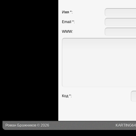
Имя *:
Email *:
WWW:
Код *:
Роман Бражников © 2026
KARTING64