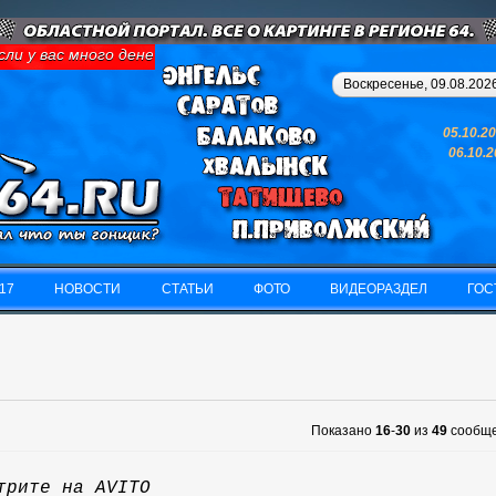
 у вас много денег и свободного времени - займитесь картингом,
Воскресенье, 09.08.2026
05.10.2
06.10.
17
НОВОСТИ
СТАТЬИ
ФОТО
ВИДЕОРАЗДЕЛ
ГОС
17
НОВОСТИ
СТАТЬИ
ФОТО
ВИДЕОРАЗДЕЛ
ГОС
Показано
16
-
30
из
49
сообщ
трите на AVITO