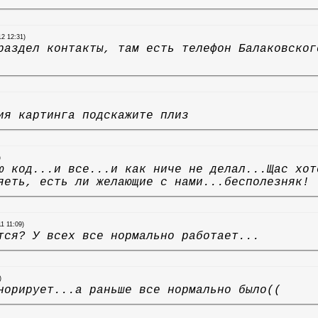
12 12:31)
раздел контакты, там есть телефон Балаковског
ия картинга подскажите плиз
)
ю код...и все...и как ниче не делал...Щас хот
яеть, есть ли желающие с нами...бесполезняк!
11 11:09)
тся? У всех все нормально работает...
)
норирует...а раньше все нормально было((