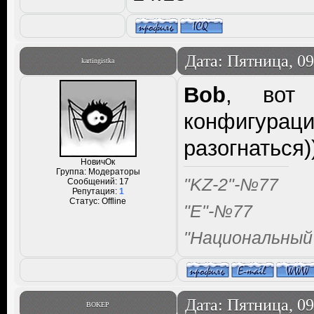
Дата: Пятница, 09
kartingistka
Bob
, вот
конфигураци
разогнаться)
НовичОк
Группа: Модераторы
"KZ-2"-№77
Сообщений:
17
Репутация:
1
Статус:
Offline
"Е"-№77
"Национальный
Дата: Пятница, 09
BOKEP