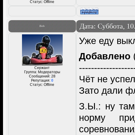
Статус:
Offline
Дата: Суббота, 10
Bob
Уже еду вык
Добавлено
(
------------------
Сержант
Группа: Модераторы
Чёт не успел
Сообщений:
28
Репутация:
0
Статус:
Offline
Зато дали фл
З.Ы.: ну та
норму пр
соревнования