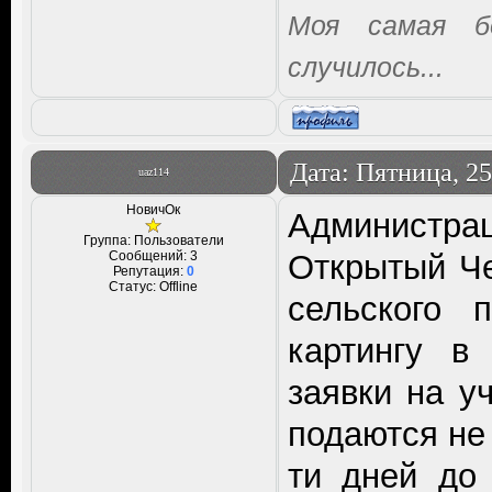
Моя самая б
случилось...
Дата: Пятница, 25
uaz114
НовичОк
Администра
Группа: Пользователи
Сообщений:
3
Открытый Че
Репутация:
0
Статус:
Offline
сельского 
картингу в
заявки на у
подаются не 
ти дней до