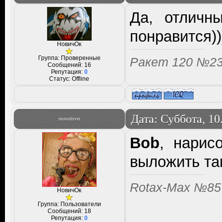
Да, отличн
понравится))
НовичОк
Группа: Проверенные
Ракет 120 №2
Сообщений:
16
Репутация:
0
Статус:
Offline
Дата: Суббота, 10
motodriver
Bob
, нарис
выложить так
Rotax-Max №85
НовичОк
Группа: Пользователи
Сообщений:
18
Репутация:
0