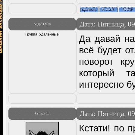
Дата: Пятница, 09
АндрейЕМ38
Группа: Удаленные
Да давай на
всё будет о
поворот кр
который т
интересно бу
Дата: Пятница, 09
kartingistka
Кстати! по 