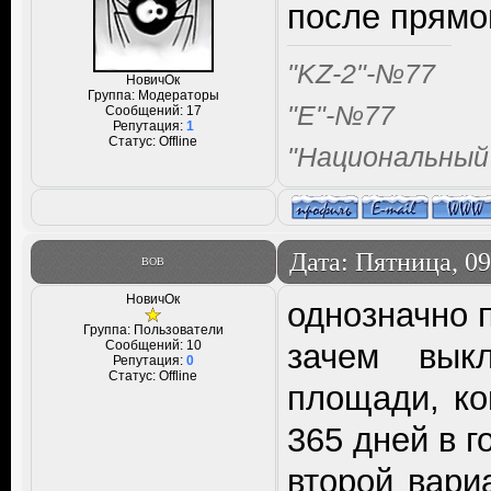
после прямой
"KZ-2"-№77
НовичОк
Группа: Модераторы
"Е"-№77
Сообщений:
17
Репутация:
1
Статус:
Offline
"Национальный
Дата: Пятница, 09
ВОВ
НовичОк
однозначно п
Группа: Пользователи
Сообщений:
10
зачем вык
Репутация:
0
Статус:
Offline
площади, ко
365 дней в г
второй вари