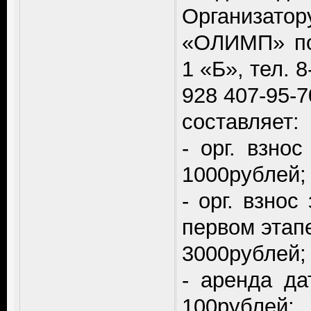
Организато
«ОЛИМП» по
1 «Б», тел. 
928 407-95-
составляет:
- орг. взно
1000рублей;
- орг. взно
первом этапе
3000рублей;
- аренда да
100рублей;