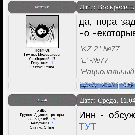
Дата: Воскресенье
kartingistka
да, пора за
но некоторы
"KZ-2"-№77
НовичОк
Группа: Модераторы
"Е"-№77
Сообщений:
17
Репутация:
1
Статус:
Offline
"Национальный
Дата: Среда, 11.0
Driver44
гонЩеГ
Инн - обсуж
Группа: Администраторы
Сообщений:
170
Репутация:
7
ТУТ
Статус:
Offline