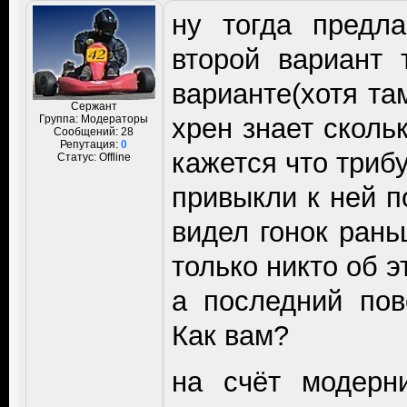
ну тогда предл
второй вариант 
варианте(хотя та
Сержант
Группа: Модераторы
хрен знает сколь
Сообщений:
28
Репутация:
0
кажется что трибу
Статус:
Offline
привыкли к ней п
видел гонок рань
только никто об э
а последний пов
Как вам?
на счёт модерни