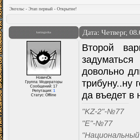
Энгельс - Этап первый - Открытие!
Дата: Четверг, 08
kartingistka
Второй вар
задуматься
довольно дл
НовичОк
трибуну..ну 
Группа: Модераторы
Сообщений:
17
Репутация:
1
да въедет в н
Статус:
Offline
"KZ-2"-№77
"Е"-№77
"Национальный